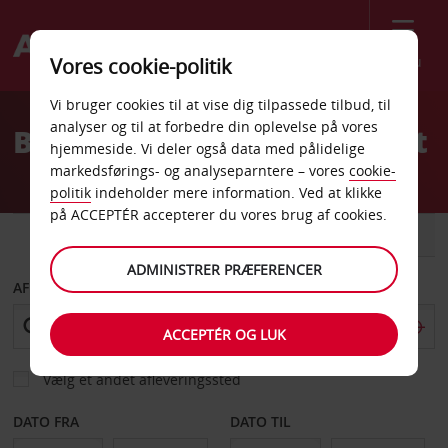
Menu
Vores cookie-politik
Welcome
Vi bruger cookies til at vise dig tilpassede tilbud, til
to
analyser og til at forbedre din oplevelse på vores
Billeje Trailere Roodepoort
Avis
hjemmeside. Vi deler også data med pålidelige
markedsførings- og analyseparntere – vores
cookie-
politik
indeholder mere information. Ved at klikke
på ACCEPTÉR accepterer du vores brug af cookies.
BIL
VAREVOGN
ADMINISTRER PRÆFERENCER
AFHENT FRA
ACCEPTÉR OG LUK
Vælg et andet afleveringssted
DATO FRA
DATO TIL