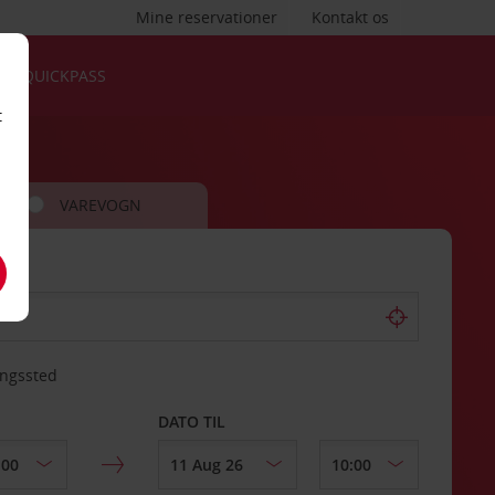
Mine reservationer
Kontakt os
QUICKPASS
t
VAREVOGN
ingssted
DATO TIL