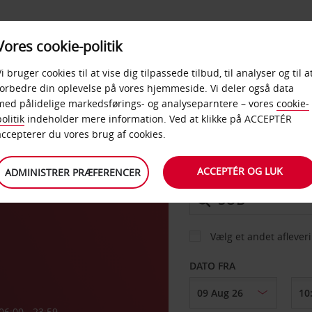
PRODUKTER &
Vores cookie-politik
BUD
TAXFREE & ERHVERV
KONTORER
Vi bruger cookies til at vise dig tilpassede tilbud, til analyser og til a
forbedre din oplevelse på vores hjemmeside. Vi deler også data
med pålidelige markedsførings- og analyseparntere – vores
cookie-
a
olitik
indeholder mere information. Ved at klikke på ACCEPTÉR
BIL
accepterer du vores brug af cookies.
ACCEPTÉR OG LUK
ADMINISTRER PRÆFERENCER
AFHENT FRA
Vælg et andet aflever
DATO FRA
06:00 - 23:59