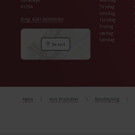
61254
Tirsdag
Onsdag
Ring: 6281260000363
Torsdag
Fredag
Lørdag
Søndag
Se kort
Hjem
Avis Produkter
Biludlejning