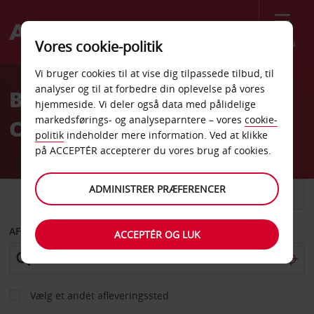
Menu
Vores cookie-politik
Welcome
Vi bruger cookies til at vise dig tilpassede tilbud, til
to
analyser og til at forbedre din oplevelse på vores
Billeje Kun
Avis
hjemmeside. Vi deler også data med pålidelige
markedsførings- og analyseparntere – vores
cookie-
Chaufførservice
politik
indeholder mere information. Ved at klikke
på ACCEPTÉR accepterer du vores brug af cookies.
ADMINISTRER PRÆFERENCER
BIL
VAREVOGN
AFHENT FRA
ACCEPTÉR OG LUK
Vælg et andet afleveringssted