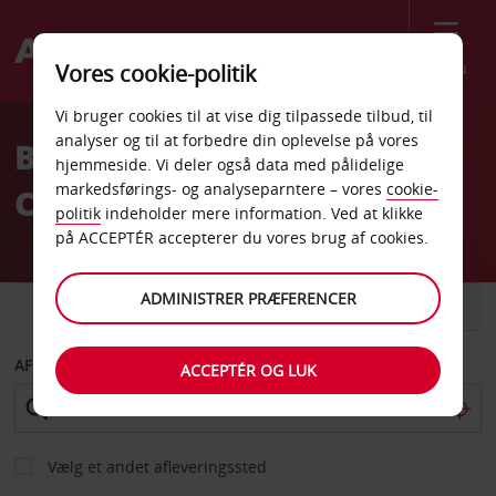
Menu
Vores cookie-politik
Welcome
Vi bruger cookies til at vise dig tilpassede tilbud, til
to
analyser og til at forbedre din oplevelse på vores
Billeje Kun
Avis
hjemmeside. Vi deler også data med pålidelige
markedsførings- og analyseparntere – vores
cookie-
Chaufførservice
politik
indeholder mere information. Ved at klikke
på ACCEPTÉR accepterer du vores brug af cookies.
ADMINISTRER PRÆFERENCER
BIL
VAREVOGN
AFHENT FRA
ACCEPTÉR OG LUK
Vælg et andet afleveringssted