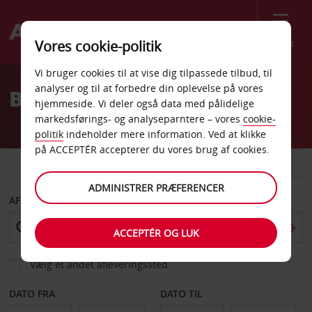
Menu
Vores cookie-politik
Welcome
Vi bruger cookies til at vise dig tilpassede tilbud, til
to
analyser og til at forbedre din oplevelse på vores
Billeje Chuncheon
Avis
hjemmeside. Vi deler også data med pålidelige
markedsførings- og analyseparntere – vores
cookie-
politik
indeholder mere information. Ved at klikke
på ACCEPTÉR accepterer du vores brug af cookies.
BIL
VAREVOGN
ADMINISTRER PRÆFERENCER
AFHENT FRA
ACCEPTÉR OG LUK
Vælg et andet afleveringssted
DATO FRA
DATO TIL