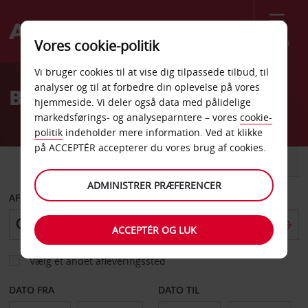
Menu
Vores cookie-politik
Welcome
Vi bruger cookies til at vise dig tilpassede tilbud, til
to
analyser og til at forbedre din oplevelse på vores
Billeje Bundang
Avis
hjemmeside. Vi deler også data med pålidelige
markedsførings- og analyseparntere – vores
cookie-
politik
indeholder mere information. Ved at klikke
på ACCEPTÉR accepterer du vores brug af cookies.
BIL
VAREVOGN
ADMINISTRER PRÆFERENCER
AFHENT FRA
ACCEPTÉR OG LUK
Vælg et andet afleveringssted
DATO FRA
DATO TIL