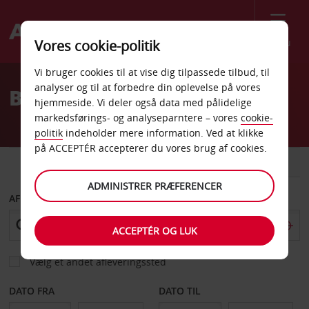
Menu
Vores cookie-politik
Welcome
Vi bruger cookies til at vise dig tilpassede tilbud, til
to
analyser og til at forbedre din oplevelse på vores
Billeje Armidale Lufthavn
Avis
hjemmeside. Vi deler også data med pålidelige
markedsførings- og analyseparntere – vores
cookie-
politik
indeholder mere information. Ved at klikke
på ACCEPTÉR accepterer du vores brug af cookies.
BIL
VAREVOGN
ADMINISTRER PRÆFERENCER
AFHENT FRA
ACCEPTÉR OG LUK
Vælg et andet afleveringssted
DATO FRA
DATO TIL