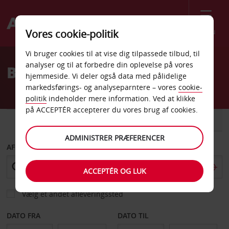
Menu
Vores cookie-politik
Welcome
Vi bruger cookies til at vise dig tilpassede tilbud, til
to
analyser og til at forbedre din oplevelse på vores
Billeje Baku Centrum
Avis
hjemmeside. Vi deler også data med pålidelige
markedsførings- og analyseparntere – vores
cookie-
politik
indeholder mere information. Ved at klikke
på ACCEPTÉR accepterer du vores brug af cookies.
BIL
VAREVOGN
ADMINISTRER PRÆFERENCER
AFHENT FRA
ACCEPTÉR OG LUK
Vælg et andet afleveringssted
DATO FRA
DATO TIL