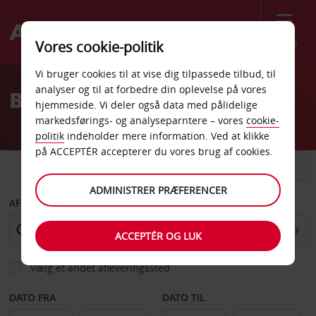
Menu
Vores cookie-politik
Welcome
Vi bruger cookies til at vise dig tilpassede tilbud, til
to
analyser og til at forbedre din oplevelse på vores
Billeje Evreux
Avis
hjemmeside. Vi deler også data med pålidelige
markedsførings- og analyseparntere – vores
cookie-
politik
indeholder mere information. Ved at klikke
på ACCEPTÉR accepterer du vores brug af cookies.
BIL
VAREVOGN
ADMINISTRER PRÆFERENCER
AFHENT FRA
ACCEPTÉR OG LUK
Vælg et andet afleveringssted
DATO FRA
DATO TIL