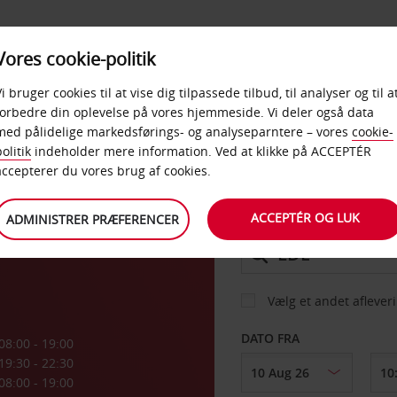
PRODUKTER &
Vores cookie-politik
BUD
TAXFREE & ERHVERV
KONTORER
Vi bruger cookies til at vise dig tilpassede tilbud, til analyser og til a
forbedre din oplevelse på vores hjemmeside. Vi deler også data
med pålidelige markedsførings- og analyseparntere – vores
cookie-
olitik
indeholder mere information. Ved at klikke på ACCEPTÉR
BIL
accepterer du vores brug af cookies.
n
ACCEPTÉR OG LUK
ADMINISTRER PRÆFERENCER
AFHENT FRA
Vælg et andet aflever
DATO FRA
08:00 - 19:00
19:30 - 22:30
08:00 - 19:00