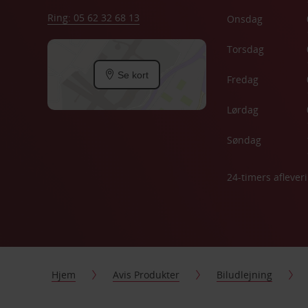
Ring: 05 62 32 68 13
Onsdag
Torsdag
Se kort
Fredag
Lørdag
Søndag
24-timers aflever
Hjem
Avis Produkter
Biludlejning