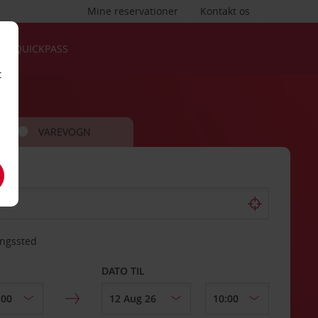
Mine reservationer
Kontakt os
QUICKPASS
t
VAREVOGN
ingssted
DATO TIL