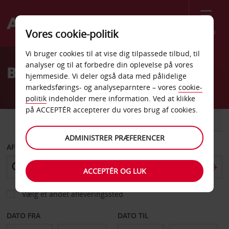
Menu
Vores cookie-politik
Welcome
Vi bruger cookies til at vise dig tilpassede tilbud, til
to
analyser og til at forbedre din oplevelse på vores
Billeje Isafjordur Lufthavn
Avis
hjemmeside. Vi deler også data med pålidelige
markedsførings- og analyseparntere – vores
cookie-
politik
indeholder mere information. Ved at klikke
på ACCEPTÉR accepterer du vores brug af cookies.
BIL
VAREVOGN
ADMINISTRER PRÆFERENCER
AFHENT FRA
ACCEPTÉR OG LUK
Vælg et andet afleveringssted
DATO FRA
DATO TIL