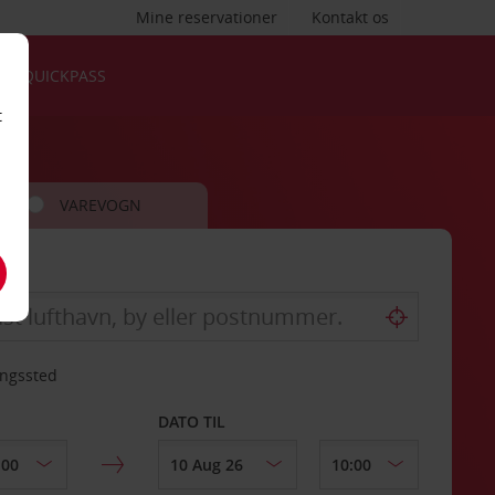
Mine reservationer
Kontakt os
QUICKPASS
t
VAREVOGN
ingssted
DATO TIL