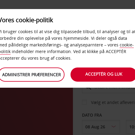
PRODUKTER &
Vores cookie-politik
BUD
TAXFREE & ERHVERV
KONTORER
Vi bruger cookies til at vise dig tilpassede tilbud, til analyser og til a
forbedre din oplevelse på vores hjemmeside. Vi deler også data
med pålidelige markedsførings- og analyseparntere – vores
cookie-
olitik
indeholder mere information. Ved at klikke på ACCEPTÉR
BIL
accepterer du vores brug af cookies.
ACCEPTÉR OG LUK
ADMINISTRER PRÆFERENCER
AFHENT FRA
Vælg et andet aflever
DATO FRA