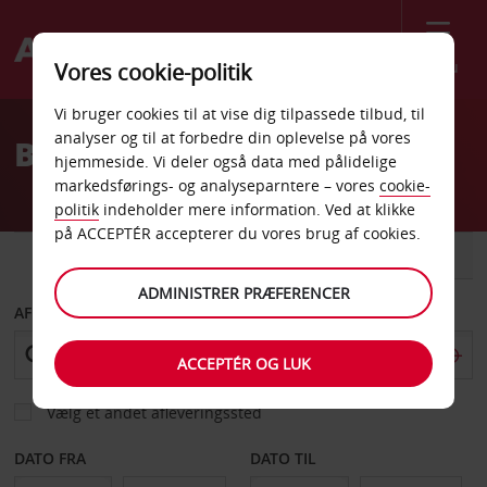
Menu
Vores cookie-politik
Welcome
Vi bruger cookies til at vise dig tilpassede tilbud, til
to
analyser og til at forbedre din oplevelse på vores
Billeje Portoroz
Avis
hjemmeside. Vi deler også data med pålidelige
markedsførings- og analyseparntere – vores
cookie-
politik
indeholder mere information. Ved at klikke
på ACCEPTÉR accepterer du vores brug af cookies.
BIL
VAREVOGN
ADMINISTRER PRÆFERENCER
AFHENT FRA
ACCEPTÉR OG LUK
Vælg et andet afleveringssted
DATO FRA
DATO TIL