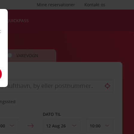
Mine reservationer
Kontakt os
QUICKPASS
t
VAREVOGN
ingssted
DATO TIL