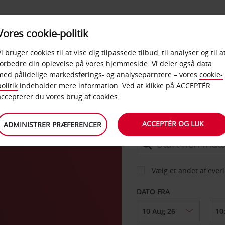
PRODUKTER &
Vores cookie-politik
BUD
TAXFREE & ERHVERV
KONTORER
Vi bruger cookies til at vise dig tilpassede tilbud, til analyser og til a
forbedre din oplevelse på vores hjemmeside. Vi deler også data
med pålidelige markedsførings- og analyseparntere – vores
cookie-
erne
olitik
indeholder mere information. Ved at klikke på ACCEPTÉR
BIL
accepterer du vores brug af cookies.
ACCEPTÉR OG LUK
ADMINISTRER PRÆFERENCER
AFHENT FRA
Vælg et andet aflever
DATO FRA