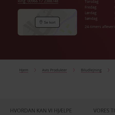
Ring: 00966 17 2388748
Torsdag
Fredag
Lørdag
Søndag
Se kort
24-timers aflever
Hjem
Avis Produkter
Biludlejning
HVORDAN KAN VI HJÆLPE
VORES T