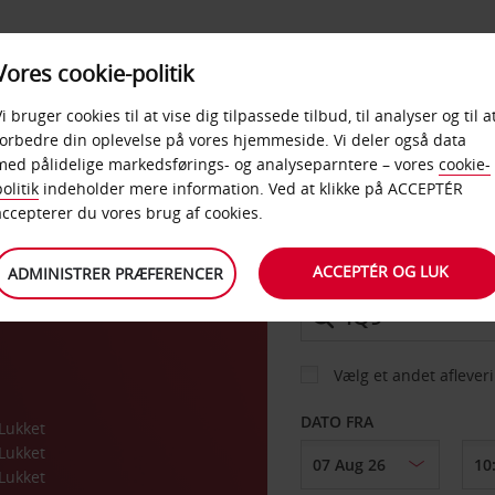
PRODUKTER &
Vores cookie-politik
BUD
TAXFREE & ERHVERV
KONTORER
Vi bruger cookies til at vise dig tilpassede tilbud, til analyser og til a
forbedre din oplevelse på vores hjemmeside. Vi deler også data
med pålidelige markedsførings- og analyseparntere – vores
cookie-
d
olitik
indeholder mere information. Ved at klikke på ACCEPTÉR
BIL
accepterer du vores brug af cookies.
ACCEPTÉR OG LUK
ADMINISTRER PRÆFERENCER
AFHENT FRA
Vælg et andet aflever
DATO FRA
Lukket
Lukket
Lukket