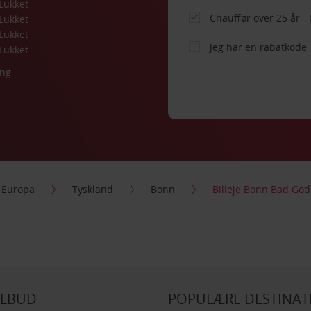
Lukket
Chauffør over 25 år
Lukket
Lukket
Jeg har en rabatkode
Lukket
ing
Europa
Tyskland
Bonn
Billeje Bonn Bad Go
ILBUD
POPULÆRE DESTINAT