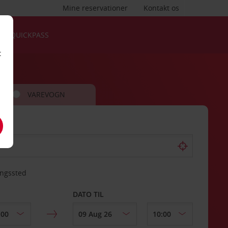
Mine reservationer
Kontakt os
QUICKPASS
t
VAREVOGN
ingssted
DATO TIL