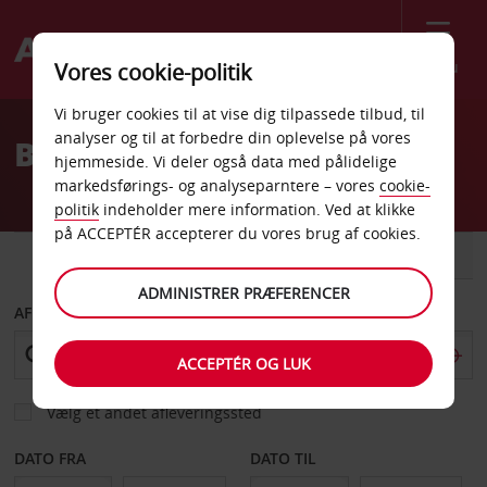
Menu
Vores cookie-politik
Welcome
Vi bruger cookies til at vise dig tilpassede tilbud, til
to
analyser og til at forbedre din oplevelse på vores
Billeje Südlohn
Avis
hjemmeside. Vi deler også data med pålidelige
markedsførings- og analyseparntere – vores
cookie-
politik
indeholder mere information. Ved at klikke
på ACCEPTÉR accepterer du vores brug af cookies.
BIL
VAREVOGN
ADMINISTRER PRÆFERENCER
AFHENT FRA
ACCEPTÉR OG LUK
Vælg et andet afleveringssted
DATO FRA
DATO TIL