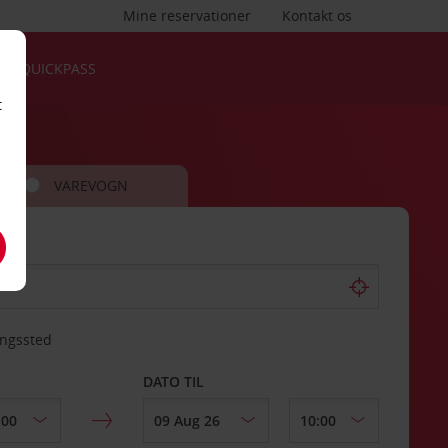
Mine reservationer
Kontakt os
QUICKPASS
t
VAREVOGN
ingssted
DATO TIL