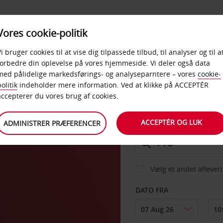
PRODUKTER &
Vores cookie-politik
BUD
TAXFREE & ERHVERV
KONTORER
Vi bruger cookies til at vise dig tilpassede tilbud, til analyser og til a
forbedre din oplevelse på vores hjemmeside. Vi deler også data
med pålidelige markedsførings- og analyseparntere – vores
cookie-
soa
olitik
indeholder mere information. Ved at klikke på ACCEPTÉR
BIL
accepterer du vores brug af cookies.
m
ACCEPTÉR OG LUK
ADMINISTRER PRÆFERENCER
AFHENT FRA
Vælg et andet aflever
DATO FRA