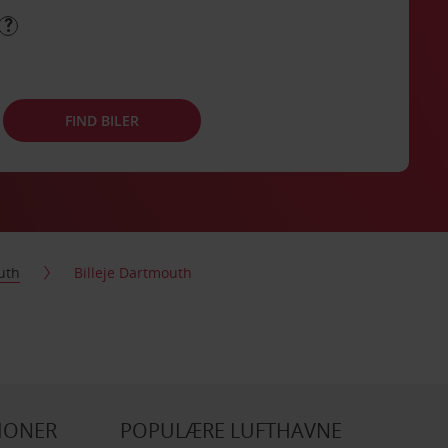
FIND BILER
uth
Billeje Dartmouth
IONER
POPULÆRE LUFTHAVNE