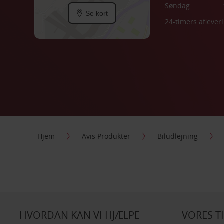
Søndag
Se kort
24-timers aflever
Hjem
Avis Produkter
Biludlejning
HVORDAN KAN VI HJÆLPE
VORES T