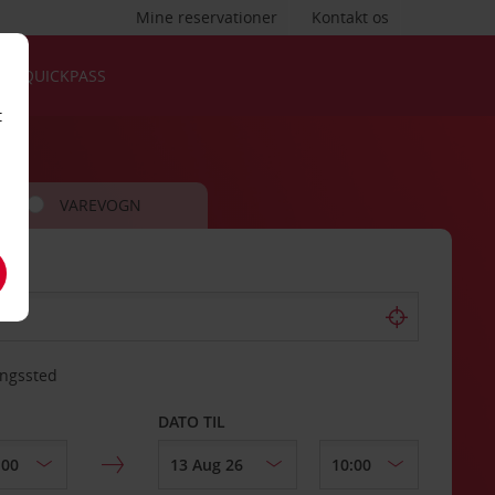
Mine reservationer
Kontakt os
QUICKPASS
t
VAREVOGN
ingssted
DATO TIL