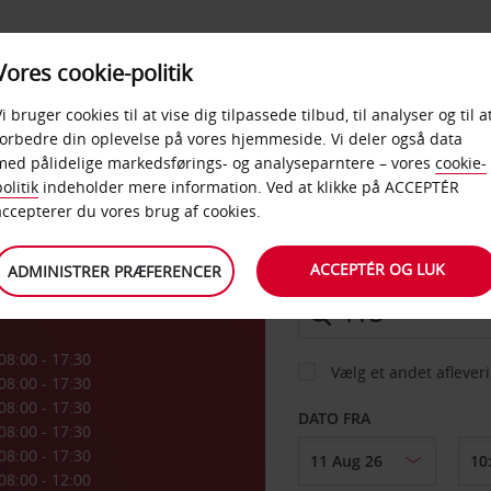
PRODUKTER &
Vores cookie-politik
BUD
TAXFREE & ERHVERV
KONTORER
Vi bruger cookies til at vise dig tilpassede tilbud, til analyser og til a
forbedre din oplevelse på vores hjemmeside. Vi deler også data
med pålidelige markedsførings- og analyseparntere – vores
cookie-
th
olitik
indeholder mere information. Ved at klikke på ACCEPTÉR
BIL
accepterer du vores brug af cookies.
ACCEPTÉR OG LUK
ADMINISTRER PRÆFERENCER
AFHENT FRA
08:00 - 17:30
Vælg et andet aflever
08:00 - 17:30
08:00 - 17:30
DATO FRA
08:00 - 17:30
08:00 - 17:30
08:00 - 12:00