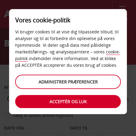
Menu
Vores cookie-politik
Welcome
Vi bruger cookies til at vise dig tilpassede tilbud, til
to
analyser og til at forbedre din oplevelse på vores
Billeje Howard Street CA
Avis
hjemmeside. Vi deler også data med pålidelige
markedsførings- og analyseparntere – vores
cookie-
politik
indeholder mere information. Ved at klikke
på ACCEPTÉR accepterer du vores brug af cookies.
BIL
VAREVOGN
ADMINISTRER PRÆFERENCER
AFHENT FRA
ACCEPTÉR OG LUK
Vælg et andet afleveringssted
DATO FRA
DATO TIL