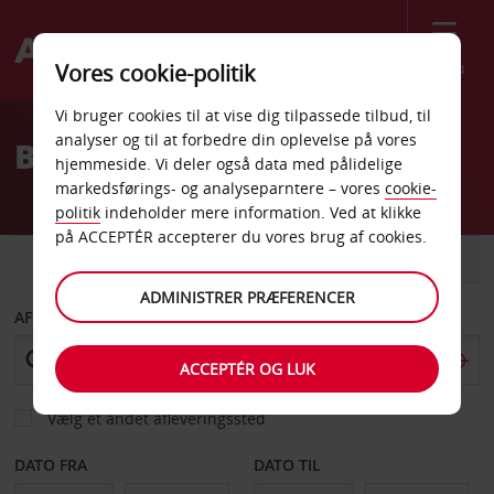
Menu
Vores cookie-politik
Welcome
Vi bruger cookies til at vise dig tilpassede tilbud, til
to
analyser og til at forbedre din oplevelse på vores
Billeje Aspen
Avis
hjemmeside. Vi deler også data med pålidelige
markedsførings- og analyseparntere – vores
cookie-
politik
indeholder mere information. Ved at klikke
på ACCEPTÉR accepterer du vores brug af cookies.
BIL
VAREVOGN
ADMINISTRER PRÆFERENCER
AFHENT FRA
ACCEPTÉR OG LUK
Vælg et andet afleveringssted
DATO FRA
DATO TIL