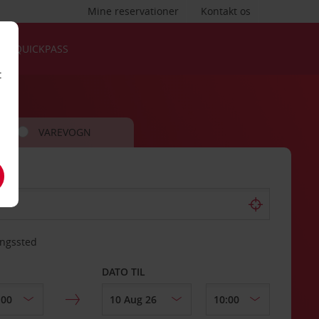
Mine reservationer
Kontakt os
QUICKPASS
t
VAREVOGN
ingssted
DATO TIL