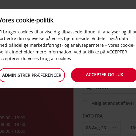
PRODUKTER &
Vores cookie-politik
BUD
TAXFREE & ERHVERV
KONTORER
Vi bruger cookies til at vise dig tilpassede tilbud, til analyser og til a
forbedre din oplevelse på vores hjemmeside. Vi deler også data
med pålidelige markedsførings- og analyseparntere – vores
cookie-
outh
olitik
indeholder mere information. Ved at klikke på ACCEPTÉR
BIL
accepterer du vores brug af cookies.
ACCEPTÉR OG LUK
ADMINISTRER PRÆFERENCER
AFHENT FRA
Vælg et andet aflever
DATO FRA
08:00 - 18:00
08:00 - 18:00
08:00 - 18:00