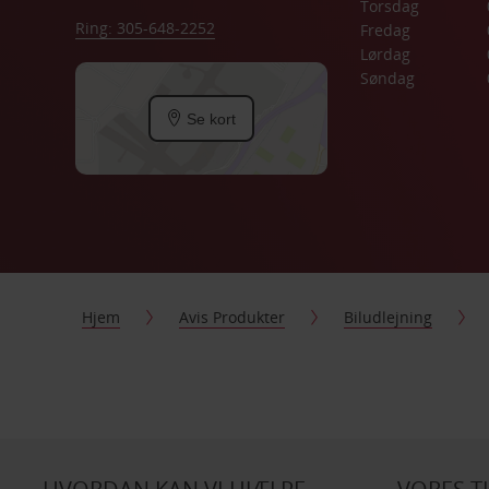
Torsdag
Ring: 305-648-2252
Fredag
Lørdag
Søndag
Se kort
Hjem
Avis Produkter
Biludlejning