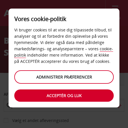
Menu
Vores cookie-politik
Welcome
Vi bruger cookies til at vise dig tilpassede tilbud, til
to
analyser og til at forbedre din oplevelse på vores
Billeje Econo Lodge Inn &
Avis
hjemmeside. Vi deler også data med pålidelige
markedsførings- og analyseparntere – vores
cookie-
Suites
politik
indeholder mere information. Ved at klikke
på ACCEPTÉR accepterer du vores brug af cookies.
ADMINISTRER PRÆFERENCER
BIL
VAREVOGN
AFHENT FRA
ACCEPTÉR OG LUK
Vælg et andet afleveringssted