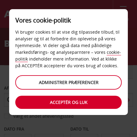
Menu
Vores cookie-politik
Welcome
Vi bruger cookies til at vise dig tilpassede tilbud, til
to
analyser og til at forbedre din oplevelse på vores
Billeje Hailey Lufthavn
Avis
hjemmeside. Vi deler også data med pålidelige
markedsførings- og analyseparntere – vores
cookie-
politik
indeholder mere information. Ved at klikke
på ACCEPTÉR accepterer du vores brug af cookies.
BIL
VAREVOGN
ADMINISTRER PRÆFERENCER
AFHENT FRA
ACCEPTÉR OG LUK
Vælg et andet afleveringssted
DATO FRA
DATO TIL