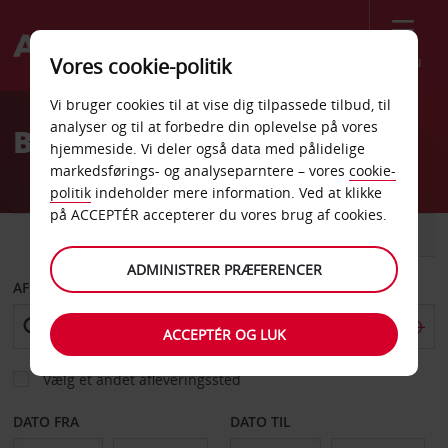
Menu
Vores cookie-politik
Welcome
Vi bruger cookies til at vise dig tilpassede tilbud, til
to
analyser og til at forbedre din oplevelse på vores
Billeje Kokomo
Avis
hjemmeside. Vi deler også data med pålidelige
markedsførings- og analyseparntere – vores
cookie-
politik
indeholder mere information. Ved at klikke
på ACCEPTÉR accepterer du vores brug af cookies.
BIL
VAREVOGN
ADMINISTRER PRÆFERENCER
AFHENT FRA
ACCEPTÉR OG LUK
Vælg et andet afleveringssted
DATO FRA
DATO TIL