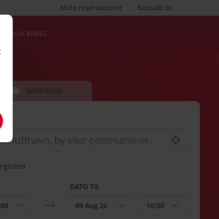
Mine reservationer
Kontakt os
QUICKPASS
t
VAREVOGN
ingssted
DATO TIL