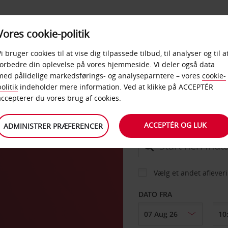
PRODUKTER &
Vores cookie-politik
BUD
TAXFREE & ERHVERV
KONTORER
Vi bruger cookies til at vise dig tilpassede tilbud, til analyser og til a
forbedre din oplevelse på vores hjemmeside. Vi deler også data
med pålidelige markedsførings- og analyseparntere – vores
cookie-
olitik
indeholder mere information. Ved at klikke på ACCEPTÉR
BIL
accepterer du vores brug af cookies.
ACCEPTÉR OG LUK
ADMINISTRER PRÆFERENCER
AFHENT FRA
Vælg et andet aflever
DATO FRA