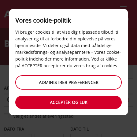
Menu
Vores cookie-politik
Welcome
Vi bruger cookies til at vise dig tilpassede tilbud, til
to
analyser og til at forbedre din oplevelse på vores
Billeje Clayton
Avis
hjemmeside. Vi deler også data med pålidelige
markedsførings- og analyseparntere – vores
cookie-
politik
indeholder mere information. Ved at klikke
på ACCEPTÉR accepterer du vores brug af cookies.
BIL
VAREVOGN
ADMINISTRER PRÆFERENCER
AFHENT FRA
ACCEPTÉR OG LUK
Vælg et andet afleveringssted
DATO FRA
DATO TIL