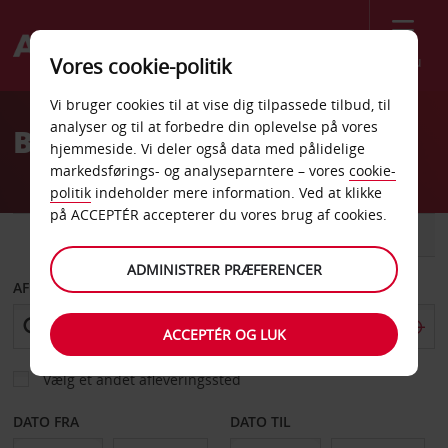
Menu
Vores cookie-politik
Welcome
Vi bruger cookies til at vise dig tilpassede tilbud, til
to
analyser og til at forbedre din oplevelse på vores
Billeje Amherst
Avis
hjemmeside. Vi deler også data med pålidelige
markedsførings- og analyseparntere – vores
cookie-
politik
indeholder mere information. Ved at klikke
på ACCEPTÉR accepterer du vores brug af cookies.
BIL
VAREVOGN
ADMINISTRER PRÆFERENCER
AFHENT FRA
ACCEPTÉR OG LUK
Vælg et andet afleveringssted
DATO FRA
DATO TIL