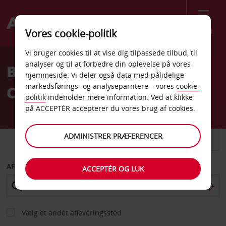
Menu
Vores cookie-politik
Welcome
Vi bruger cookies til at vise dig tilpassede tilbud, til
to
analyser og til at forbedre din oplevelse på vores
Billeje Columbus Moore
Avis
hjemmeside. Vi deler også data med pålidelige
markedsførings- og analyseparntere – vores
cookie-
Car Rental Inc
politik
indeholder mere information. Ved at klikke
på ACCEPTÉR accepterer du vores brug af cookies.
ADMINISTRER PRÆFERENCER
BIL
VAREVOGN
AFHENT FRA
ACCEPTÉR OG LUK
Vælg et andet afleveringssted