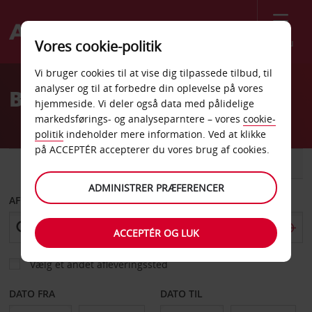
Menu
Vores cookie-politik
Welcome
Vi bruger cookies til at vise dig tilpassede tilbud, til
to
analyser og til at forbedre din oplevelse på vores
Billeje Conroe
Avis
hjemmeside. Vi deler også data med pålidelige
markedsførings- og analyseparntere – vores
cookie-
politik
indeholder mere information. Ved at klikke
på ACCEPTÉR accepterer du vores brug af cookies.
BIL
VAREVOGN
ADMINISTRER PRÆFERENCER
AFHENT FRA
ACCEPTÉR OG LUK
Vælg et andet afleveringssted
DATO FRA
DATO TIL