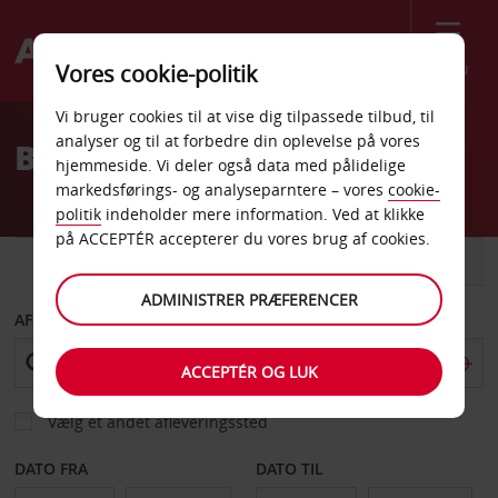
Menu
Vores cookie-politik
Welcome
Vi bruger cookies til at vise dig tilpassede tilbud, til
to
analyser og til at forbedre din oplevelse på vores
Billeje Tyler
Avis
hjemmeside. Vi deler også data med pålidelige
markedsførings- og analyseparntere – vores
cookie-
politik
indeholder mere information. Ved at klikke
på ACCEPTÉR accepterer du vores brug af cookies.
BIL
VAREVOGN
ADMINISTRER PRÆFERENCER
AFHENT FRA
ACCEPTÉR OG LUK
Vælg et andet afleveringssted
DATO FRA
DATO TIL