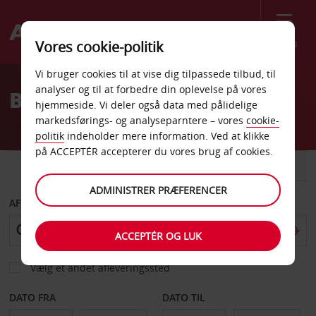
Menu
Vores cookie-politik
Welcome
Vi bruger cookies til at vise dig tilpassede tilbud, til
to
analyser og til at forbedre din oplevelse på vores
Billeje Wenatchee
Avis
hjemmeside. Vi deler også data med pålidelige
markedsførings- og analyseparntere – vores
cookie-
politik
indeholder mere information. Ved at klikke
på ACCEPTÉR accepterer du vores brug af cookies.
BIL
VAREVOGN
ADMINISTRER PRÆFERENCER
AFHENT FRA
ACCEPTÉR OG LUK
Vælg et andet afleveringssted
DATO FRA
DATO TIL