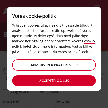
Menu
Vores cookie-politik
Welcome
Vi bruger cookies til at vise dig tilpassede tilbud, til
to
analyser og til at forbedre din oplevelse på vores
Billeje Sheridan
Avis
hjemmeside. Vi deler også data med pålidelige
markedsførings- og analyseparntere – vores
cookie-
politik
indeholder mere information. Ved at klikke
på ACCEPTÉR accepterer du vores brug af cookies.
BIL
VAREVOGN
ADMINISTRER PRÆFERENCER
AFHENT FRA
ACCEPTÉR OG LUK
Vælg et andet afleveringssted
DATO FRA
DATO TIL