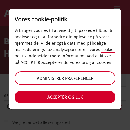
Menu
Vores cookie-politik
Welcome
Vi bruger cookies til at vise dig tilpassede tilbud, til
to
analyser og til at forbedre din oplevelse på vores
Billeje Trou Aux Biches
Avis
hjemmeside. Vi deler også data med pålidelige
markedsførings- og analyseparntere – vores
cookie-
Hotel Coralia Plm Azur
politik
indeholder mere information. Ved at klikke
på ACCEPTÉR accepterer du vores brug af cookies.
ADMINISTRER PRÆFERENCER
BIL
VAREVOGN
AFHENT FRA
ACCEPTÉR OG LUK
Vælg et andet afleveringssted