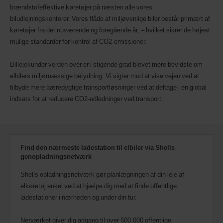
brændstofeffektive køretøjer på næsten alle vores
biludlejningskontorer. Vores flåde af miljøvenlige biler består primært af
køretøjer fra det nuværende og foregående år, – hvilket sikrer de højest
mulige standarder for kontrol af CO2-emissioner.
Billejekunder verden over er i stigende grad blevet mere bevidste om
elbilers miljømæssige betydning. Vi sigter mod at vise vejen ved at
tilbyde mere bæredygtige transportløsninger ved at deltage i en global
indsats for at reducere CO2-udledninger ved transport.
Find den nærmeste ladestation til elbiler via Shells
genopladningsnetværk
Shells opladningsnetværk gør planlægningen af din leje af
elkøretøj enkel ved at hjælpe dig med at finde offentlige
ladestationer i nærheden og under din tur.
Netværket giver dig adgang til over 500.000 offentlige