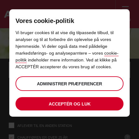
Menu
Vores cookie-politik
Welcome
Vi bruger cookies til at vise dig tilpassede tilbud, til
to
analyser og til at forbedre din oplevelse på vores
Avis
SKIFT TIL ELBIL MED AVIS
hjemmeside. Vi deler også data med pålidelige
markedsførings- og analyseparntere – vores
cookie-
politik
indeholder mere information. Ved at klikke på
Instructions
Spring
Søg
ACCEPTÉR accepterer du vores brug af cookies.
efter
Brug d
for
afhentningsstation
over
Screen
dato
Din
vælg
Valgte
vælg
tid
Åbning
ADMINISTRER PRÆFERENCER
08
10
fra
valgte
for
afhentningstid
for
fra
fra
LØ
links
Reader
:00
afhentningstid
at
at
minutt
AUG
er
ændre
ændre
Users:
i
dato
Aktuel
vælg
time
Valgte
vælg
Abning
tid
Skip
10
10
ACCEPTÉR OG LUK
til
for
to
afhentningstid
for
til
til
MA
:00
screen
denne
at
at
minutt
AUG
reader
ændre
ændre
instructions
formular
Fortæl
AFLEVER TIL EN ANDEN STATION
os
din
afhentningsstation
?
CHAUFFØREN ER OVER 25 ÅR