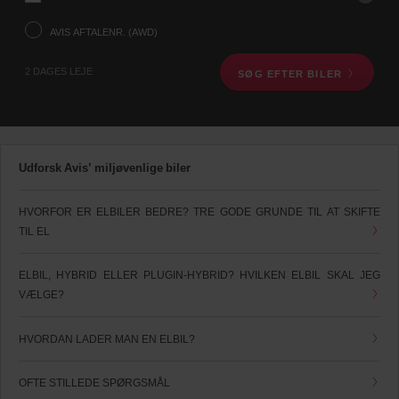
ved
hjælp
AVIS AFTALENR. (AWD)
af
søgefeltet
2 DAGES LEJE
SØG EFTER BILER
nedenfor.
Herefter,
angiv
afhentningstid
og
dato.
Udforsk Avis’ miljøvenlige biler
Du
kan
også
HVORFOR ER ELBILER BEDRE? TRE GODE GRUNDE TIL AT SKIFTE
angive
TIL EL
dit
Avis
aftalenr.
ELBIL, HYBRID ELLER PLUGIN-HYBRID? HVILKEN ELBIL SKAL JEG
(AWD).
VÆLGE?
Varevogne
kan
også
HVORDAN LADER MAN EN ELBIL?
bookes,
hvis
disse
OFTE STILLEDE SPØRGSMÅL
er