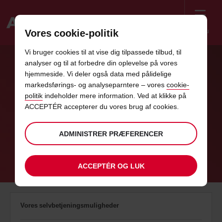
Menu
Vores cookie-politik
Welcome
Vi bruger cookies til at vise dig tilpassede tilbud, til
to
analyser og til at forbedre din oplevelse på vores
Avis
hjemmeside. Vi deler også data med pålidelige
HVORDAN KAN VI
markedsførings- og analyseparntere – vores
cookie-
politik
indeholder mere information. Ved at klikke på
HJÆLPE?
ACCEPTÉR accepterer du vores brug af cookies.
ADMINISTRER PRÆFERENCER
BESØG AVIS HJÆLPECENTER
ACCEPTÉR OG LUK
Vores selvbetjeningsmuligheder