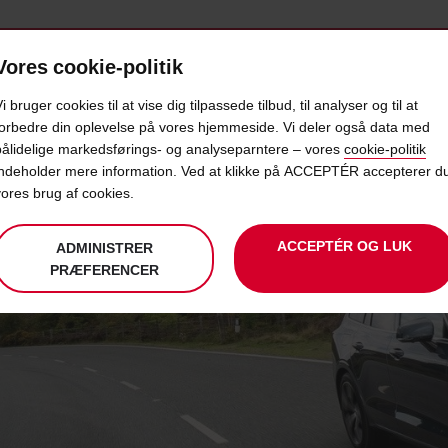
Vores cookie-politik
BUD
PRODUKTER & KONTORER
TAXFREE & ERHVERV
i bruger cookies til at vise dig tilpassede tilbud, til analyser og til at
forbedre din oplevelse på vores hjemmeside. Vi deler også data med
pålidelige markedsførings- og analyseparntere – vores
cookie-politik
indeholder mere information. Ved at klikke på ACCEPTÉR accepterer d
vores brug af cookies.
ACCEPTÉR OG LUK
ADMINISTRER
PRÆFERENCER