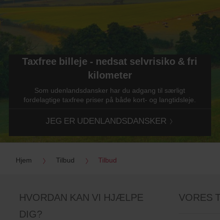
Taxfree billeje - nedsat selvrisiko & fri
kilometer
Som udenlandsdansker har du adgang til særligt
fordelagtige taxfree priser på både kort- og langtidsleje.
JEG ER UDENLANDSDANSKER
Hjem
Tilbud
Tilbud
HVORDAN KAN VI HJÆLPE
VORES 
DIG?