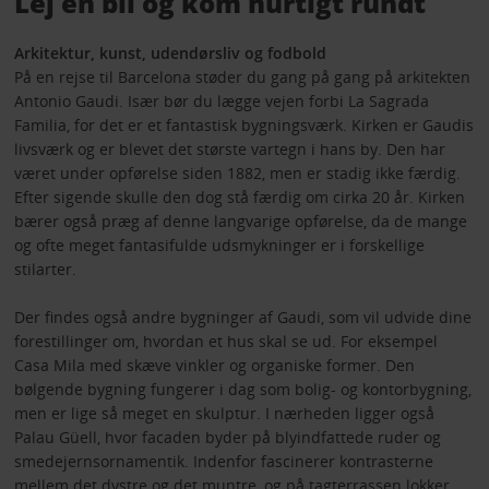
Lej en bil og kom hurtigt rundt
Arkitektur, kunst, udendørsliv og fodbold
På en rejse til Barcelona støder du gang på gang på arkitekten
Antonio Gaudi. Især bør du lægge vejen forbi La Sagrada
Familia, for det er et fantastisk bygningsværk. Kirken er Gaudis
livsværk og er blevet det største vartegn i hans by. Den har
været under opførelse siden 1882, men er stadig ikke færdig.
Efter sigende skulle den dog stå færdig om cirka 20 år. Kirken
bærer også præg af denne langvarige opførelse, da de mange
og ofte meget fantasifulde udsmykninger er i forskellige
stilarter.
Der findes også andre bygninger af Gaudi, som vil udvide dine
forestillinger om, hvordan et hus skal se ud. For eksempel
Casa Mila med skæve vinkler og organiske former. Den
bølgende bygning fungerer i dag som bolig- og kontorbygning,
men er lige så meget en skulptur. I nærheden ligger også
Palau Güell, hvor facaden byder på blyindfattede ruder og
smedejernsornamentik. Indenfor fascinerer kontrasterne
mellem det dystre og det muntre, og på tagterrassen lokker