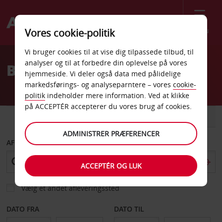
Menu
Vores cookie-politik
Welcome
Vi bruger cookies til at vise dig tilpassede tilbud, til
to
analyser og til at forbedre din oplevelse på vores
Billeje i Barcelona
Avis
hjemmeside. Vi deler også data med pålidelige
markedsførings- og analyseparntere – vores
cookie-
politik
indeholder mere information. Ved at klikke
på ACCEPTÉR accepterer du vores brug af cookies.
BIL
VAREVOGN
ADMINISTRER PRÆFERENCER
AFHENT FRA
ACCEPTÉR OG LUK
Vælg et andet afleveringssted
DATO FRA
DATO TIL