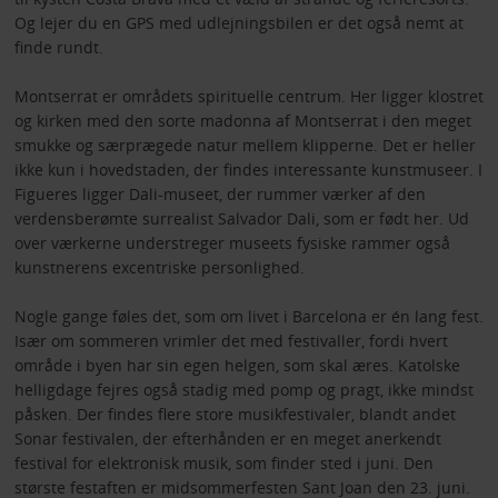
Og lejer du en GPS med udlejningsbilen er det også nemt at
finde rundt.
Montserrat er områdets spirituelle centrum. Her ligger klostret
og kirken med den sorte madonna af Montserrat i den meget
smukke og særprægede natur mellem klipperne. Det er heller
ikke kun i hovedstaden, der findes interessante kunstmuseer. I
Figueres ligger Dali-museet, der rummer værker af den
verdensberømte surrealist Salvador Dali, som er født her. Ud
over værkerne understreger museets fysiske rammer også
kunstnerens excentriske personlighed.
Nogle gange føles det, som om livet i Barcelona er én lang fest.
Især om sommeren vrimler det med festivaller, fordi hvert
område i byen har sin egen helgen, som skal æres. Katolske
helligdage fejres også stadig med pomp og pragt, ikke mindst
påsken. Der findes flere store musikfestivaler, blandt andet
Sonar festivalen, der efterhånden er en meget anerkendt
festival for elektronisk musik, som finder sted i juni. Den
største festaften er midsommerfesten Sant Joan den 23. juni.