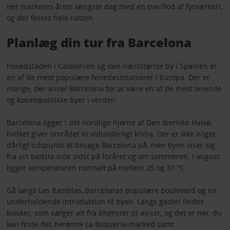
Her markeres årets længste dag med en overflod af fyrværkeri,
og der festes hele natten.
Planlæg din tur fra Barcelona
Hovedstaden i Catalonien og den næststørste by i Spanien er
en af de mest populære feriedestinationer i Europa. Der er
mange, der anser Barcelona for at være en af de mest levende
og kosmopolitiske byer i verden.
Barcelona ligger i det nordlige hjørne af Den Iberiske Halvø,
hvilket giver området et vidunderligt klima. Der er ikke noget
dårligt tidspunkt at besøge Barcelona på, men byen viser sig
fra sin bedste side sidst på foråret og om sommeren. I august
ligger temperaturen normalt på mellem 25 og 31 °C.
Gå langs Las Ramblas, Barcelonas populære boulevard og en
underholdende introduktion til byen. Langs gaden findes
kiosker, som sælger alt fra blomster til aviser, og det er her, du
kan finde det berømte La Boqueria-marked samt