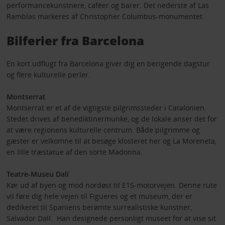
performancekunstnere, caféer og barer. Det nederste af Las
Ramblas markeres af Christopher Columbus-monumentet.
Bilferier fra Barcelona
En kort udflugt fra Barcelona giver dig en berigende dagstur
og flere kulturelle perler.
Montserrat
Montserrat er et af de vigtigste pilgrimssteder i Catalonien.
Stedet drives af benediktinermunke, og de lokale anser det for
at være regionens kulturelle centrum. Både pilgrimme og
gæster er velkomne til at besøge klosteret her og La Moreneta,
en lille træstatue af den sorte Madonna.
Teatre-Museu Dalí
Kør ud af byen og mod nordøst til E15-motorvejen. Denne rute
vil føre dig hele vejen til Figueres og et museum, der er
dedikeret til Spaniens berømte surrealistiske kunstner,
Salvador Dalí. Han designede personligt museet for at vise sit