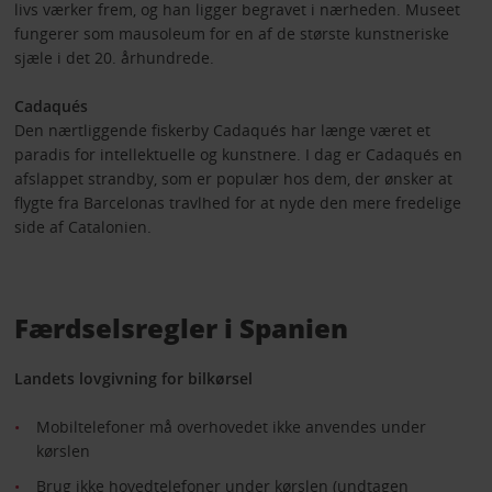
livs værker frem, og han ligger begravet i nærheden. Museet
fungerer som mausoleum for en af de største kunstneriske
sjæle i det 20. århundrede.
Cadaqués
Den nærtliggende fiskerby Cadaqués har længe været et
paradis for intellektuelle og kunstnere. I dag er Cadaqués en
afslappet strandby, som er populær hos dem, der ønsker at
flygte fra Barcelonas travlhed for at nyde den mere fredelige
side af Catalonien.
Færdselsregler i Spanien
Landets lovgivning for bilkørsel
Mobiltelefoner må overhovedet ikke anvendes under
kørslen
Brug ikke hovedtelefoner under kørslen (undtagen