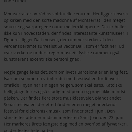
finde rundt.
Montserrat er områdets spirituelle centrum. Her ligger klostret
og kirken med den sorte madonna af Montserrat i den meget
smukke og særprægede natur mellem klipperne. Det er heller
ikke kun i hovedstaden, der findes interessante kunstmuseer. I
Figueres ligger Dali-museet, der rummer værker af den
verdensberømte surrealist Salvador Dali, som er født her. Ud
over værkerne understreger museets fysiske rammer også
kunstnerens excentriske personlighed.
Nogle gange føles det, som om livet i Barcelona er én lang fest.
Især om sommeren vrimler det med festivaller, fordi hvert
område i byen har sin egen helgen, som skal æres. Katolske
helligdage fejres også stadig med pomp og pragt, ikke mindst
påsken. Der findes flere store musikfestivaler, blandt andet
Sonar festivalen, der efterhånden er en meget anerkendt
festival for elektronisk musik, som finder sted i juni. Den
største festaften er midsommerfesten Sant Joan den 23. juni.
Her markeres årets længste dag med en overflod af fyrværkeri,
og der festes hele natten.