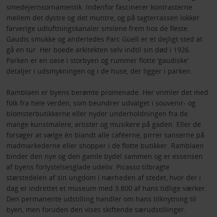
smedejernsornamentik. Indenfor fascinerer kontrasterne
mellem det dystre og det muntre, og på tagterrassen lokker
farverige udluftningskanaler smilene frem hos de fleste.
Gaudis smukke og anderledes Parc Güell er et dejligt sted at
gå en tur. Her boede arkitekten selv indtil sin død i 1926.
Parken er en oase i storbyen og rummer flotte ‘gaudiske’
detaljer i udsmykningen og i de huse, der ligger i parken.
Ramblaen er byens berømte promenade. Her vrimler det med
folk fra hele verden, som beundrer udvalget i souvenir- og
blomsterbutikkerne eller nyder underholdningen fra de
mange kunstmalere, artister og musikere på gaden. Eller de
forsøger at vælge én blandt alle caféerne, pirrer sanserne på
madmarkederne eller shopper i de flotte butikker. Ramblaen
binder den nye og den gamle bydel sammen og er essensen
af byens forlystelsesglade udeliv. Picasso tilbragte
størstedelen af sin ungdom i nærheden af stedet, hvor der i
dag er indrettet et museum med 3.800 af hans tidlige værker.
Den permanente udstilling handler om hans tilknytning til
byen, men foruden den vises skiftende særudstillinger.