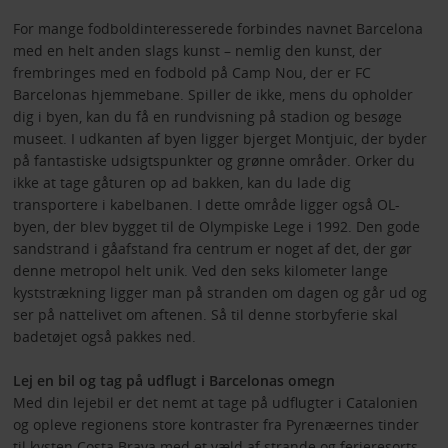
For mange fodboldinteresserede forbindes navnet Barcelona
med en helt anden slags kunst – nemlig den kunst, der
frembringes med en fodbold på Camp Nou, der er FC
Barcelonas hjemmebane. Spiller de ikke, mens du opholder
dig i byen, kan du få en rundvisning på stadion og besøge
museet. I udkanten af byen ligger bjerget Montjuic, der byder
på fantastiske udsigtspunkter og grønne områder. Orker du
ikke at tage gåturen op ad bakken, kan du lade dig
transportere i kabelbanen. I dette område ligger også OL-
byen, der blev bygget til de Olympiske Lege i 1992. Den gode
sandstrand i gåafstand fra centrum er noget af det, der gør
denne metropol helt unik. Ved den seks kilometer lange
kyststrækning ligger man på stranden om dagen og går ud og
ser på nattelivet om aftenen. Så til denne storbyferie skal
badetøjet også pakkes ned.
Lej en bil og tag på udflugt i Barcelonas omegn
Med din lejebil er det nemt at tage på udflugter i Catalonien
og opleve regionens store kontraster fra Pyrenæernes tinder
til kysten Costa Brava med et væld af strande og ferieresorts.