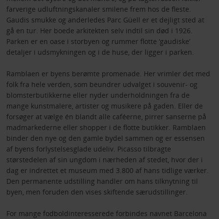
farverige udluftningskanaler smilene frem hos de fleste.
Gaudis smukke og anderledes Parc Güell er et dejligt sted at
gå en tur. Her boede arkitekten selv indtil sin død i 1926.
Parken er en oase i storbyen og rummer flotte ‘gaudiske’
detaljer i udsmykningen og i de huse, der ligger i parken.
Ramblaen er byens berømte promenade. Her vrimler det med
folk fra hele verden, som beundrer udvalget i souvenir- og
blomsterbutikkerne eller nyder underholdningen fra de
mange kunstmalere, artister og musikere på gaden. Eller de
forsøger at vælge én blandt alle caféerne, pirrer sanserne på
madmarkederne eller shopper i de flotte butikker. Ramblaen
binder den nye og den gamle bydel sammen og er essensen
af byens forlystelsesglade udeliv. Picasso tilbragte
størstedelen af sin ungdom i nærheden af stedet, hvor der i
dag er indrettet et museum med 3.800 af hans tidlige værker.
Den permanente udstilling handler om hans tilknytning til
byen, men foruden den vises skiftende særudstillinger.
For mange fodboldinteresserede forbindes navnet Barcelona