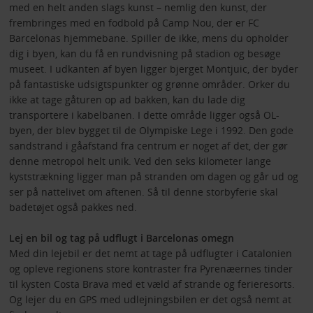
med en helt anden slags kunst – nemlig den kunst, der
frembringes med en fodbold på Camp Nou, der er FC
Barcelonas hjemmebane. Spiller de ikke, mens du opholder
dig i byen, kan du få en rundvisning på stadion og besøge
museet. I udkanten af byen ligger bjerget Montjuic, der byder
på fantastiske udsigtspunkter og grønne områder. Orker du
ikke at tage gåturen op ad bakken, kan du lade dig
transportere i kabelbanen. I dette område ligger også OL-
byen, der blev bygget til de Olympiske Lege i 1992. Den gode
sandstrand i gåafstand fra centrum er noget af det, der gør
denne metropol helt unik. Ved den seks kilometer lange
kyststrækning ligger man på stranden om dagen og går ud og
ser på nattelivet om aftenen. Så til denne storbyferie skal
badetøjet også pakkes ned.
Lej en bil og tag på udflugt i Barcelonas omegn
Med din lejebil er det nemt at tage på udflugter i Catalonien
og opleve regionens store kontraster fra Pyrenæernes tinder
til kysten Costa Brava med et væld af strande og ferieresorts.
Og lejer du en GPS med udlejningsbilen er det også nemt at