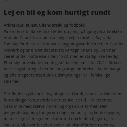
Lej en bil og kom hurtigt rundt
Arkitektur, kunst, udendørsliv og fodbold
På en rejse til Barcelona støder du gang på gang på arkitekten
Antonio Gaudi. Især bør du lægge vejen forbi La Sagrada
Familia, for det er et fantastisk bygningsværk. Kirken er Gaudis
livsværk og er blevet det største vartegn i hans by. Den har
været under opførelse siden 1882, men er stadig ikke færdig.
Efter sigende skulle den dog stå færdig om cirka 20 år. Kirken
bærer også præg af denne langvarige opførelse, da de mange
og ofte meget fantasifulde udsmykninger er i forskellige
stilarter.
Der findes også andre bygninger af Gaudi, som vil udvide dine
forestillinger om, hvordan et hus skal se ud. For eksempel
Casa Mila med skæve vinkler og organiske former. Den
bølgende bygning fungerer i dag som bolig- og kontorbygning,
men er lige så meget en skulptur. I nærheden ligger også
Palau Güell, hvor facaden byder på blyindfattede ruder og