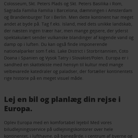
Colosseum, Skt. Peters Plads og Skt. Peters Basilika i Rom,
Sagrada Familia Familia i Barcelona, dæmningen i Amsterdam
og Brandenburger Tor i Berlin. Men dette kontinent har meget
andet at byde på. Tag f.eks. Island, med dets unikke landskab,
der næsten ingen træer har, men mange gejsere, der yderst
spektakulært sender vulkanske blandinger af kogende vand og
damp op i luften. Du kan også finde imponerende
nationalparker som f.eks. Lake District i Storbritannien, Coto
Doana i Spanien og Vysok Tatry i Slovakiet/Polen. Europa er i
sandhed en skattekiste med hensyn til kultur med mange
velbevarede katedraler og paladser, der fortæller kontinentets
rige historie på en meget visuel måde.
Lej en bil og planlæg din rejse i
Europa.
Oplev Europa med en komfortabel lejebil Med vores
biludlejningsservice på udlejningskontorer over hele
kontinentet, i lufthavne, på banegårde, i centrum af byerne og