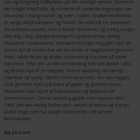
stor og langvarig indflydelse på den vestlige verden. Romerne
var meget magtfulde, og ruinerne af romerske bygninger kan
beundres i mange lande, og især i Italien. Grækerne efterlod
et varigt aftryk på teater og filosofi. De opfandt for eksempel
det politiske system, som vi kalder demokrati, og stadig bruger
den dag i dag. Mange levninge fra grækerne kan stadig
beundres i Grækenland. Desværre et nogle ting gået tabt, da
denne del af verden har set sin andel af magtkampe gennem
tiden. Både første og anden verdenskrig startede på dette
kontinent. Efter den anden verdenskrig blev det opdelt i Øst-
og Vesteuropa af jerntæppet. Denne opdeling var særligt
mærkbar og synlig i Berlin i form at en mur, der blev bygget
midt gennem byen (på tværs af gader og gennem huse).
Vestberlin blev styret af kapitalismen og Østberlin af
kommunismen. Denne opdeling gjaldt indtil murens fald i
1989. Der kan stadig findes spor overalt af denne og mange
andre krige, som har plaget kontinentet i de senere
århundreder.
Rig på kunst