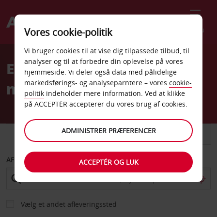
Menu
Vores cookie-politik
Welcome
Vi bruger cookies til at vise dig tilpassede tilbud, til
to
analyser og til at forbedre din oplevelse på vores
Europa: Biludlejning gjort
Avis
hjemmeside. Vi deler også data med pålidelige
markedsførings- og analyseparntere – vores
cookie-
nemt med Avis
politik
indeholder mere information. Ved at klikke
på ACCEPTÉR accepterer du vores brug af cookies.
ADMINISTRER PRÆFERENCER
BIL
VAREVOGN
AFHENT FRA
ACCEPTÉR OG LUK
Vælg et andet afleveringssted