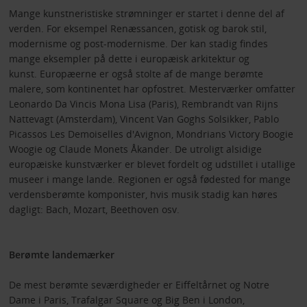
Mange kunstneristiske strømninger er startet i denne del af
verden. For eksempel Renæssancen, gotisk og barok stil,
modernisme og post-modernisme. Der kan stadig findes
mange eksempler på dette i europæisk arkitektur og
kunst. Europæerne er også stolte af de mange berømte
malere, som kontinentet har opfostret. Mesterværker omfatter
Leonardo Da Vincis Mona Lisa (Paris), Rembrandt van Rijns
Nattevagt (Amsterdam), Vincent Van Goghs Solsikker, Pablo
Picassos Les Demoiselles d'Avignon, Mondrians Victory Boogie
Woogie og Claude Monets Åkander. De utroligt alsidige
europæiske kunstværker er blevet fordelt og udstillet i utallige
museer i mange lande. Regionen er også fødested for mange
verdensberømte komponister, hvis musik stadig kan høres
dagligt: Bach, Mozart, Beethoven osv.
Berømte landemærker
De mest berømte seværdigheder er Eiffeltårnet og Notre
Dame i Paris, Trafalgar Square og Big Ben i London,