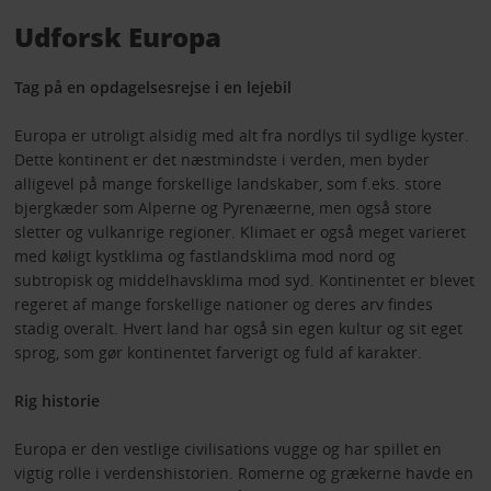
Udforsk Europa
Tag på en opdagelsesrejse i en lejebil
Europa er utroligt alsidig med alt fra nordlys til sydlige kyster.
Dette kontinent er det næstmindste i verden, men byder
alligevel på mange forskellige landskaber, som f.eks. store
bjergkæder som Alperne og Pyrenæerne, men også store
sletter og vulkanrige regioner. Klimaet er også meget varieret
med køligt kystklima og fastlandsklima mod nord og
subtropisk og middelhavsklima mod syd. Kontinentet er blevet
regeret af mange forskellige nationer og deres arv findes
stadig overalt. Hvert land har også sin egen kultur og sit eget
sprog, som gør kontinentet farverigt og fuld af karakter.
Rig historie
Europa er den vestlige civilisations vugge og har spillet en
vigtig rolle i verdenshistorien. Romerne og grækerne havde en