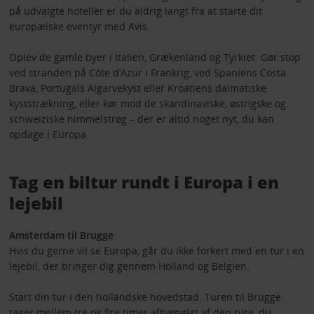
på udvalgte hoteller er du aldrig langt fra at starte dit
europæiske eventyr med Avis.
Oplev de gamle byer i Italien, Grækenland og Tyrkiet. Gør stop
ved stranden på Côte d’Azur i Frankrig, ved Spaniens Costa
Brava, Portugals Algarvekyst eller Kroatiens dalmatiske
kyststrækning, eller kør mod de skandinaviske, østrigske og
schweiziske himmelstrøg – der er altid noget nyt, du kan
opdage i Europa.
Tag en biltur rundt i Europa i en
lejebil
Amsterdam til Brugge
Hvis du gerne vil se Europa, går du ikke forkert med en tur i en
lejebil, der bringer dig gennem Holland og Belgien.
Start din tur i den hollandske hovedstad. Turen til Brugge
tager mellem tre og fire timer afhængigt af den rute, du