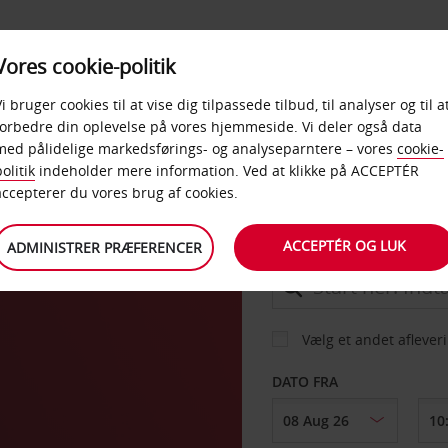
PRODUKTER &
Vores cookie-politik
BUD
TAXFREE & ERHVERV
KONTORER
Vi bruger cookies til at vise dig tilpassede tilbud, til analyser og til a
forbedre din oplevelse på vores hjemmeside. Vi deler også data
med pålidelige markedsførings- og analyseparntere – vores
cookie-
z
olitik
indeholder mere information. Ved at klikke på ACCEPTÉR
BIL
accepterer du vores brug af cookies.
ACCEPTÉR OG LUK
ADMINISTRER PRÆFERENCER
AFHENT FRA
Vælg et andet aflever
DATO FRA