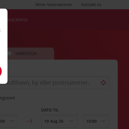
Mine reservationer
Kontakt os
QUICKPASS
t
VAREVOGN
ingssted
DATO TIL