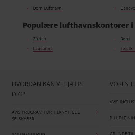
Bern Lufthavn
Geneve
Populære lufthavnskontorer i
Zürich
Bern
Lausanne
Se alle
HVORDAN KAN VI HJÆLPE
VORES T
DIG?
AVIS INCLUS
AVIS PROGRAM FOR TILKNYTTEDE
BILUDLEJNI
SELSKABER
GRUNDE TIL
PARTNERTILBUD