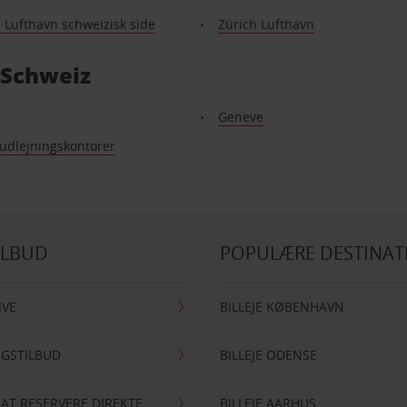
 Lufthavn schweizisk side
Zürich Lufthavn
 Schweiz
Geneve
 udlejningskontorer
ILBUD
POPULÆRE DESTINAT
IVE
BILLEJE KØBENHAVN
NGSTILBUD
BILLEJE ODENSE
 AT RESERVERE DIREKTE
BILLEJE AARHUS