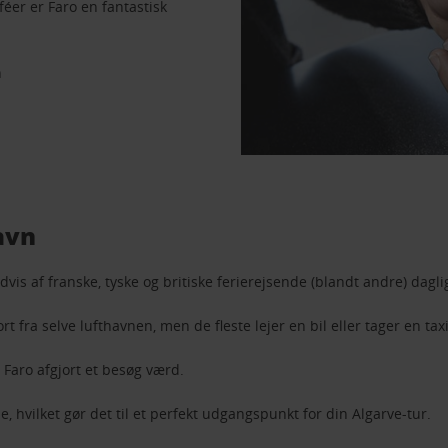
éer er Faro en fantastisk
n
avn
dvis af franske, tyske og britiske ferierejsende (blandt andre) dagli
t fra selve lufthavnen, men de fleste lejer en bil eller tager en t
r Faro afgjort et besøg værd.
hvilket gør det til et perfekt udgangspunkt for din Algarve-tur.