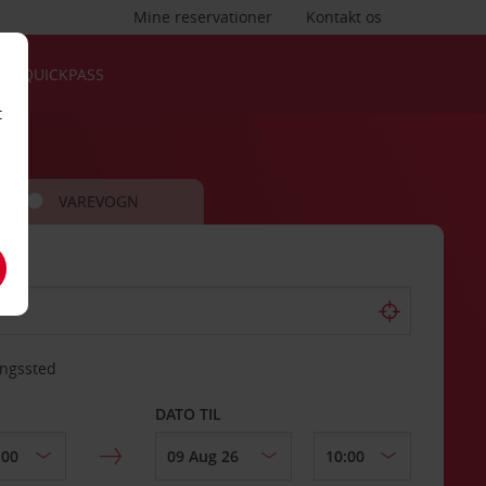
Mine reservationer
Kontakt os
QUICKPASS
t
VAREVOGN
ingssted
DATO TIL