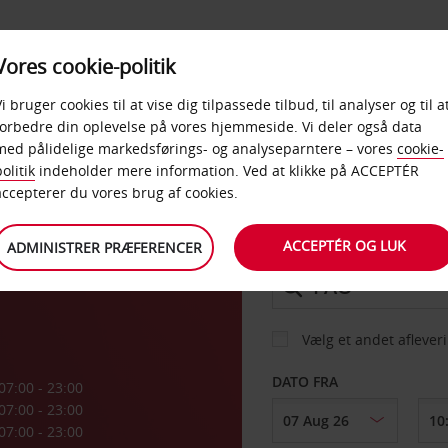
PRODUKTER &
Vores cookie-politik
BUD
TAXFREE & ERHVERV
KONTORER
Vi bruger cookies til at vise dig tilpassede tilbud, til analyser og til a
forbedre din oplevelse på vores hjemmeside. Vi deler også data
med pålidelige markedsførings- og analyseparntere – vores
cookie-
olitik
indeholder mere information. Ved at klikke på ACCEPTÉR
BIL
accepterer du vores brug af cookies.
ACCEPTÉR OG LUK
ADMINISTRER PRÆFERENCER
AFHENT FRA
Vælg et andet aflever
DATO FRA
07:00 - 23:00
07:00 - 23:00
07:00 - 23:00