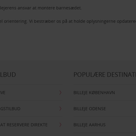
slejerens ansvar at montere barnesædet.
el orientering. Vi bestræber os på at holde oplysningerne opdatere
ILBUD
POPULÆRE DESTINAT
IVE
BILLEJE KØBENHAVN
NGSTILBUD
BILLEJE ODENSE
 AT RESERVERE DIREKTE
BILLEJE AARHUS