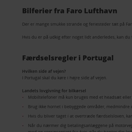
Bilferier fra Faro Lufthavn
Der er mange smukke strande og feriesteder tæt på Faro
Hvis du er på udkig efter noget lidt anderledes, kan du 
Færdselsregler i Portugal
Hvilken side af vejen?
I Portugal skal du køre i højre side af vejen.
Landets lovgivning for bilkørsel
Mobiltelefoner må kun bruges med et headsæt eller
Brug ikke hornet i bebyggede områder, medmindre d
Hvis du bliver taget i at overtræde færdselsloven, k
Når du nærmer dig betalingsanlæggene på motorvejen
med en repræsentant fra Avis, når du henter din lejeb