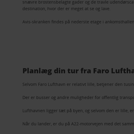
snævre brostensbelagte gader og de travle udendørscaf
destination, hvor der er meget at se og lave.
Avis-skranken findes på nederste etage i ankomsthalle
Planlæg din tur fra Faro Lufth
Selvom Faro Lufthavn er relativt lille, betjener den tusin
Der er busser og andre muligheder for offentlig transpor
Lufthavnen ligger tæt på byen, og selvom den er lille, e
Når du lander, er du på A22-motorvejen med det samme, 