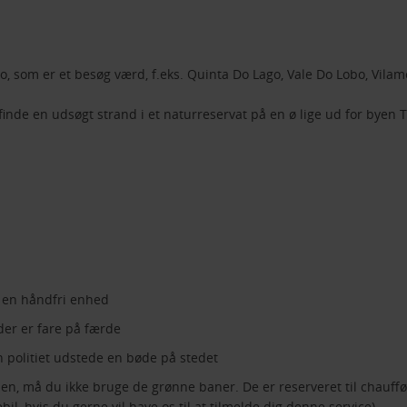
, som er et besøg værd, f.eks. Quinta Do Lago, Vale Do Lobo, Vilam
finde en udsøgt strand i et naturreservat på en ø lige ud for byen Ta
 en håndfri enhed
er er fare på færde
an politiet udstede en bøde på stedet
, må du ikke bruge de grønne baner. De er reserveret til chauffør
il, hvis du gerne vil have os til at tilmelde dig denne service)