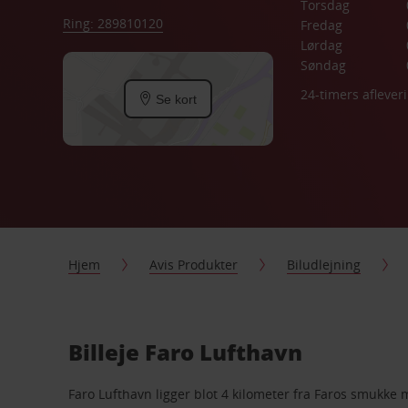
Torsdag
Ring: 289810120
Fredag
Lørdag
Søndag
24-timers aflever
Se kort
Hjem
Avis Produkter
Biludlejning
Billeje Faro Lufthavn
Faro Lufthavn ligger blot 4 kilometer fra Faros smukk