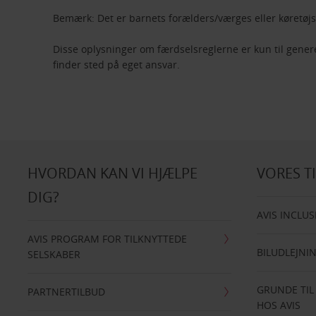
Bemærk: Det er barnets forælders/værges eller køretøj
Disse oplysninger om færdselsreglerne er kun til gener
finder sted på eget ansvar.
HVORDAN KAN VI HJÆLPE
VORES T
DIG?
AVIS INCLUS
AVIS PROGRAM FOR TILKNYTTEDE
BILUDLEJNI
SELSKABER
GRUNDE TIL
PARTNERTILBUD
HOS AVIS