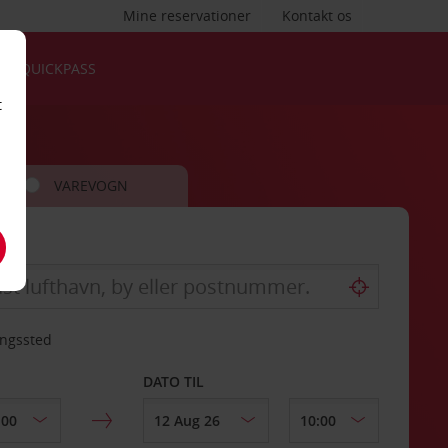
Mine reservationer
Kontakt os
QUICKPASS
t
VAREVOGN
ingssted
DATO TIL