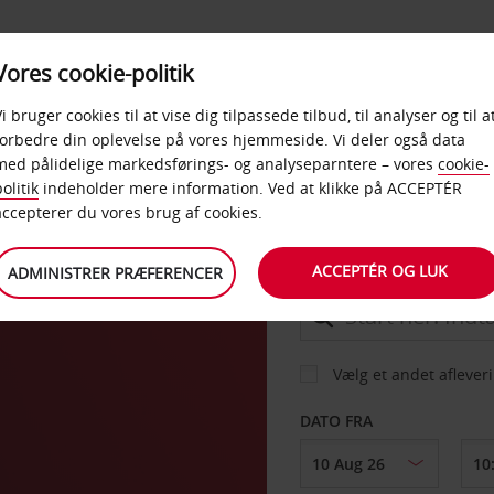
PRODUKTER &
Vores cookie-politik
BUD
TAXFREE & ERHVERV
KONTORER
Vi bruger cookies til at vise dig tilpassede tilbud, til analyser og til a
forbedre din oplevelse på vores hjemmeside. Vi deler også data
med pålidelige markedsførings- og analyseparntere – vores
cookie-
olitik
indeholder mere information. Ved at klikke på ACCEPTÉR
BIL
accepterer du vores brug af cookies.
ACCEPTÉR OG LUK
ADMINISTRER PRÆFERENCER
AFHENT FRA
Vælg et andet aflever
DATO FRA