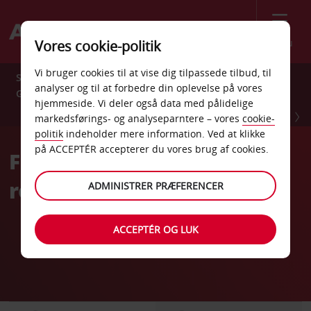
Menu
Vores cookie-politik
Vi bruger cookies til at vise dig tilpassede tilbud, til
Spar 10 % året rundt med Avis Preferred. Tilmeld dig
analyser og til at forbedre din oplevelse på vores
GRATIS nu.
hjemmeside. Vi deler også data med pålidelige
TILMELD DIG NU
markedsførings- og analyseparntere – vores
cookie-
politik
indeholder mere information. Ved at klikke
på ACCEPTÉR accepterer du vores brug af cookies.
Fleksibel billeje, der giver
ro i sindet
ADMINISTRER PRÆFERENCER
ACCEPTÉR OG LUK