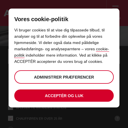
Menu
Vores cookie-politik
Welcome
Vi bruger cookies til at vise dig tilpassede tilbud, til
to
analyser og til at forbedre din oplevelse på vores
Avis
hjemmeside. Vi deler også data med pålidelige
markedsførings- og analyseparntere – vores
cookie-
Instructions
Spring
Søg
politik
indeholder mere information. Ved at klikke på
efter
Brug d
for
afhentningsstation
ACCEPTÉR accepterer du vores brug af cookies.
over
Screen
dato
Din
vælg
Valgte
vælg
tid
Åbning
09
10
fra
valgte
for
afhentningstid
for
fra
fra
SØ
links
Reader
:00
afhentningstid
at
at
minutt
AUG
ADMINISTRER PRÆFERENCER
er
ændre
ændre
Users:
i
dato
Aktuel
vælg
time
Valgte
vælg
Abning
tid
Skip
11
10
til
for
to
afhentningstid
for
til
til
TI
:00
screen
denne
at
at
minutt
AUG
reader
ACCEPTÉR OG LUK
ændre
ændre
instructions
formular
Fortæl
AFLEVER TIL EN ANDEN STATION
os
din
afhentningsstation
?
CHAUFFØREN ER OVER 25 ÅR
ved