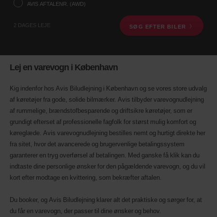
hjælp
AVIS AFTALENR. (AWD)
af
søgefeltet
2 DAGES LEJE
SØG EFTER BILER
nedenfor.
Herefter,
angiv
afhentningstid
og
Lej en varevogn i København
dato.
Du
kan
Kig indenfor hos Avis Biludlejning i København og se vores store udvalg
også
af køretøjer fra gode, solide bilmærker. Avis tilbyder varevognudlejning
angive
af rummelige, brændstofbesparende og driftsikre køretøjer, som er
dit
grundigt efterset af professionelle fagfolk for størst mulig komfort og
Avis
aftalenr.
køreglæde. Avis varevognudlejning bestilles nemt og hurtigt direkte her
(AWD).
fra sitet, hvor det avancerede og brugervenlige betalingssystem
Varevogne
garanterer en tryg overførsel af betalingen. Med ganske få klik kan du
kan
indtaste dine personlige ønsker for den pågældende varevogn, og du vil
også
bookes,
kort efter modtage en kvittering, som bekræfter aftalen.
hvis
disse
Du booker, og Avis Biludlejning klarer alt det praktiske og sørger for, at
er
tilgængelige.
du får en varevogn, der passer til dine ønsker og behov.