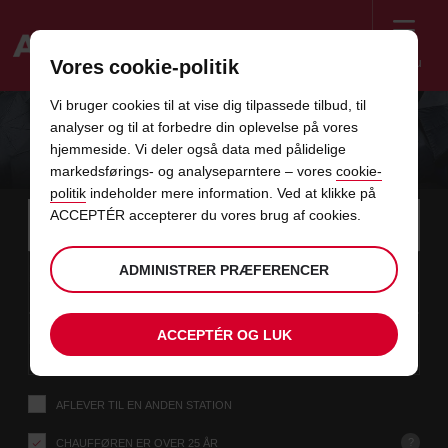
Menu
Vores cookie-politik
Welcome
Vi bruger cookies til at vise dig tilpassede tilbud, til
to
analyser og til at forbedre din oplevelse på vores
Avis
FORSIKRING HOS AVIS BILUDLEJNING
hjemmeside. Vi deler også data med pålidelige
markedsførings- og analyseparntere – vores
cookie-
politik
indeholder mere information. Ved at klikke på
Instructions
Spring
Søg
ACCEPTÉR accepterer du vores brug af cookies.
efter
Brug d
for
afhentningsstation
over
Screen
dato
Din
vælg
Valgte
vælg
tid
Åbning
ADMINISTRER PRÆFERENCER
08
10
fra
valgte
for
afhentningstid
for
fra
fra
LØ
links
Reader
:00
afhentningstid
at
at
minutt
AUG
er
ændre
ændre
Users:
i
dato
Aktuel
vælg
time
Valgte
vælg
Abning
tid
Skip
10
10
ACCEPTÉR OG LUK
til
for
to
afhentningstid
for
til
til
MA
:00
screen
denne
at
at
minutt
AUG
reader
ændre
ændre
instructions
formular
Fortæl
AFLEVER TIL EN ANDEN STATION
os
din
afhentningsstation
?
CHAUFFØREN ER OVER 25 ÅR