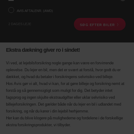
ved
hjælp
AVIS AFTALENR. (AWD)
af
søgefeltet
2 DAGES LEJE
SØG EFTER BILER
nedenfor.
Herefter,
angiv
afhentningstid
og
Ekstra dækning giver ro i sindet!
dato.
Du
kan
Vi ved, at lejebilsforsikring nogle gange kan være en forvirrende
også
oplevelse. Du lejer en bil, men det er svært at forstå, hvor godt du er
angive
dækket, og hvad du betaler i forsikringens selvrisiko ved billeje.
dit
Hos Avis gør vi alt, hvad vi kan, for at gøre billeje og forsikring nemt at
Avis
aftalenr.
forstå og så gennemsigtigt som muligt for dig. Det betyder intet
(AWD).
fagsprog og ingen skjulte ekstraudgifter eller uklar selvrisiko ved
Varevogne
billejeforsikringen. Det gælder både når du lejer en bil i udlandet med
kan
forsikring, og når du kører i din lejebil herhjemme.
også
bookes,
Her kan du blive klogere på mulighederne og fordelene i de forskellige
hvis
ekstra forsikringsprodukter, vi tilbyder.
disse
er