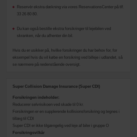
Reservér ekstra dækning via vores ReservationsCenter på tlf.
33 26 80 80.
Du kan også bestille ekstra forsikringer til lejebilen ved
skranken, når du afhenter din bil.
Hvis du er usikker på, hvilke forsikringer du har behov for, for
eksempel hvis du vil købe en forsikring ved billeje i udlandet, så
se nærmere på nedenstående oversigt.
Super Collision Damage Insurance (Super CDI)
Forsikringen indeholder:
Reducerer selvrisikoen ved skade til 0 kr.
Forsikringen er en supplerende kollisionsforsikring og tegnes i
tillæg til CDI
Super CDI er ikke tilgængelig ved leje af biler i gruppe O
Forsikringsvilkår