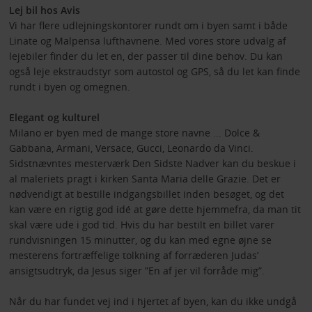
Lej bil hos Avis
Vi har flere udlejningskontorer rundt om i byen samt i både
Linate og Malpensa lufthavnene. Med vores store udvalg af
lejebiler finder du let en, der passer til dine behov. Du kan
også leje ekstraudstyr som autostol og GPS, så du let kan finde
rundt i byen og omegnen.
Elegant og kulturel
Milano er byen med de mange store navne ... Dolce &
Gabbana, Armani, Versace, Gucci, Leonardo da Vinci.
Sidstnævntes mesterværk Den Sidste Nadver kan du beskue i
al maleriets pragt i kirken Santa Maria delle Grazie. Det er
nødvendigt at bestille indgangsbillet inden besøget, og det
kan være en rigtig god idé at gøre dette hjemmefra, da man tit
skal være ude i god tid. Hvis du har bestilt en billet varer
rundvisningen 15 minutter, og du kan med egne øjne se
mesterens fortræffelige tolkning af forræderen Judas’
ansigtsudtryk, da Jesus siger ”En af jer vil forråde mig”.
Når du har fundet vej ind i hjertet af byen, kan du ikke undgå