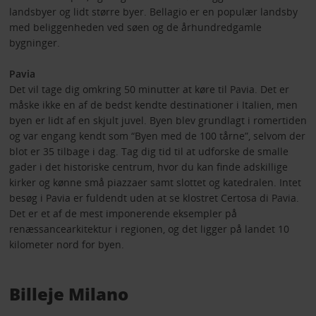
landsbyer og lidt større byer. Bellagio er en populær landsby
med beliggenheden ved søen og de århundredgamle
bygninger.
Pavia
Det vil tage dig omkring 50 minutter at køre til Pavia. Det er
måske ikke en af de bedst kendte destinationer i Italien, men
byen er lidt af en skjult juvel. Byen blev grundlagt i romertiden
og var engang kendt som “Byen med de 100 tårne”, selvom der
blot er 35 tilbage i dag. Tag dig tid til at udforske de smalle
gader i det historiske centrum, hvor du kan finde adskillige
kirker og kønne små piazzaer samt slottet og katedralen. Intet
besøg i Pavia er fuldendt uden at se klostret Certosa di Pavia.
Det er et af de mest imponerende eksempler på
renæssancearkitektur i regionen, og det ligger på landet 10
kilometer nord for byen.
Billeje Milano