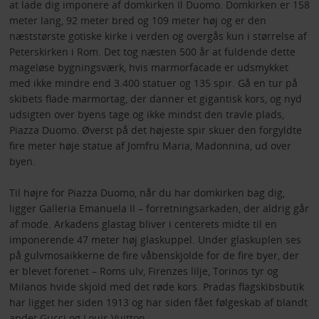
at lade dig imponere af domkirken Il Duomo. Domkirken er 158
meter lang, 92 meter bred og 109 meter høj og er den
næststørste gotiske kirke i verden og overgås kun i størrelse af
Peterskirken i Rom. Det tog næsten 500 år at fuldende dette
mageløse bygningsværk, hvis marmorfacade er udsmykket
med ikke mindre end 3.400 statuer og 135 spir. Gå en tur på
skibets flade marmortag, der danner et gigantisk kors, og nyd
udsigten over byens tage og ikke mindst den travle plads,
Piazza Duomo. Øverst på det højeste spir skuer den forgyldte
fire meter høje statue af Jomfru Maria, Madonnina, ud over
byen.
Til højre for Piazza Duomo, når du har domkirken bag dig,
ligger Galleria Emanuela II – forretningsarkaden, der aldrig går
af mode. Arkadens glastag bliver i centerets midte til en
imponerende 47 meter høj glaskuppel. Under glaskuplen ses
på gulvmosaikkerne de fire våbenskjolde for de fire byer, der
er blevet forenet – Roms ulv, Firenzes lilje, Torinos tyr og
Milanos hvide skjold med det røde kors. Pradas flagskibsbutik
har ligget her siden 1913 og har siden fået følgeskab af blandt
andet Gucci og Louis Vuitton.