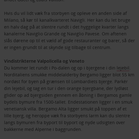
Hvis du vil lidt væk fra storbyen og opleve en anden side af
Milano, så kør til kanalkvarteret Navigli. Her kan du let bruge
en halv dag på at slentre rundt i det hyggelige kvarter langs
kanalerne Naviglio Grande og Naviglio Pavese. Om aftenen
slås dørene op til et væld af gode restauranter og barer, så der
er ingen grundt til at skynde sig tilbage til centrum.
Vindistrikterne Valpolicella og Veneto
Du kommer let rundt i Po-dalen og op i bjergene i din
lejebil
.
Norditaliens smukke middelalderby Bergamo ligger blot 55 km
nordøst for byen på grænsen til Lombardiets bjerge. Parkér
din lejebil, og tag en tur i den orange bjergbane, der lydløst
glider op ad bjergsiden gennem en åbning i Bergamos gamle
bydels bymure fra 1500-tallet. Endestationen ligger i en smuk
venetiansk villa. Bergamo Alta ligger smukt på toppen af et
lille bjerg, og heroppe væk fra storbyens larm kan du slentre
langs bymuren fra byport til byport og nyde udsigten over
bakkerne med Alperne i baggrunden.