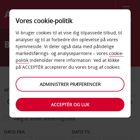
Menu
Vores cookie-politik
Welcome
Vi bruger cookies til at vise dig tilpassede tilbud, til
to
analyser og til at forbedre din oplevelse på vores
Billeje i Milano
Avis
hjemmeside. Vi deler også data med pålidelige
markedsførings- og analyseparntere – vores
cookie-
politik
indeholder mere information. Ved at klikke
på ACCEPTÉR accepterer du vores brug af cookies.
BIL
VAREVOGN
ADMINISTRER PRÆFERENCER
AFHENT FRA
ACCEPTÉR OG LUK
Vælg et andet afleveringssted
DATO FRA
DATO TIL