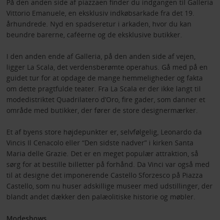
På den anden side af piazzaen finder du indgangen til Galleria
Vittorio Emanuele, en eksklusiv indkøbsarkade fra det 19.
århundrede. Nyd en spadseretur i arkaden, hvor du kan
beundre barerne, caféerne og de eksklusive butikker.
I den anden ende af Galleria, på den anden side af vejen,
ligger La Scala, det verdensberømte operahus. Gå med på en
guidet tur for at opdage de mange hemmeligheder og fakta
om dette pragtfulde teater. Fra La Scala er der ikke langt til
modedistriktet Quadrilatero d’Oro, fire gader, som danner et
område med butikker, der fører de store designermærker.
Et af byens store højdepunkter er, selvfølgelig, Leonardo da
Vincis Il Cenacolo eller “Den sidste nadver” i kirken Santa
Maria delle Grazie. Det er en meget populær attraktion, så
sørg for at bestille billetter på forhånd. Da Vinci var også med
til at designe det imponerende Castello Sforzesco på Piazza
Castello, som nu huser adskillige museer med udstillinger, der
blandt andet dækker den palæolitiske historie og møbler.
Modeshows