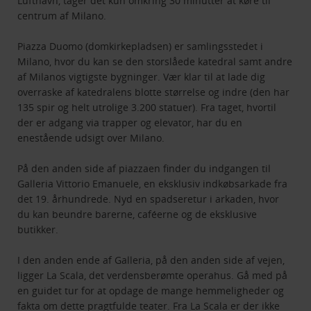
Lufthavn, tager det kun omkring 30 minutter at køre til
centrum af Milano.
Piazza Duomo (domkirkepladsen) er samlingsstedet i
Milano, hvor du kan se den storslåede katedral samt andre
af Milanos vigtigste bygninger. Vær klar til at lade dig
overraske af katedralens blotte størrelse og indre (den har
135 spir og helt utrolige 3.200 statuer). Fra taget, hvortil
der er adgang via trapper og elevator, har du en
enestående udsigt over Milano.
På den anden side af piazzaen finder du indgangen til
Galleria Vittorio Emanuele, en eksklusiv indkøbsarkade fra
det 19. århundrede. Nyd en spadseretur i arkaden, hvor
du kan beundre barerne, caféerne og de eksklusive
butikker.
I den anden ende af Galleria, på den anden side af vejen,
ligger La Scala, det verdensberømte operahus. Gå med på
en guidet tur for at opdage de mange hemmeligheder og
fakta om dette pragtfulde teater. Fra La Scala er der ikke