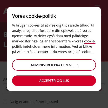
Menu
Vores cookie-politik
Welcome
Vi bruger cookies til at vise dig tilpassede tilbud, til
to
analyser og til at forbedre din oplevelse på vores
Billeje Milano Linate
Avis
hjemmeside. Vi deler også data med pålidelige
markedsførings- og analyseparntere – vores
cookie-
Lufthavn
politik
indeholder mere information. Ved at klikke
på ACCEPTÉR accepterer du vores brug af cookies.
ADMINISTRER PRÆFERENCER
BIL
VAREVOGN
AFHENT FRA
ACCEPTÉR OG LUK
Vælg et andet afleveringssted