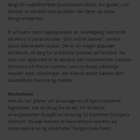
langt til modedistriktet Quadrilatero d’Oro, fire gader, som
danner et område med butikker, der fører de store
designermærker.
Et af byens store højdepunkter er, selvfølgelig, Leonardo
da Vincis Il Cenacolo eller “Den sidste nadver” i kirken
Santa Maria delle Grazie. Det er en meget populær
attraktion, så sørg for at bestille billetter på forhånd. Da
Vinci var også med til at designe det imponerende Castello
Sforzesco på Piazza Castello, som nu huser adskillige
museer med udstillinger, der blandt andet dækker den
palæolitiske historie og møbler.
Modeshows
Hvis du har planer om at besøge en af byens berømte
fagmesser, har du brug for en bil, for de fleste
arrangementer foregår nu omkring 16 kilometer fra byens
centrum. Du kan komme til Fiera Milano ved Rho ad
motorvejene A4 og A8/A9 eller Tangenziale Ovest.