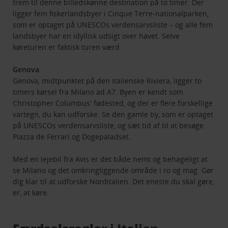
frem til denne billedskønne destination på to timer. Der
ligger fem fiskerlandsbyer i Cinque Terre-nationalparken,
som er optaget på UNESCOs verdensarvsliste – og alle fem
landsbyer har en idyllisk udsigt over havet. Selve
køreturen er faktisk turen værd.
Genova
Genova, midtpunktet på den italienske Riviera, ligger to
timers kørsel fra Milano ad A7. Byen er kendt som
Christopher Columbus' fødested, og der er flere forskellige
vartegn, du kan udforske. Se den gamle by, som er optaget
på UNESCOs verdensarvsliste, og sæt tid af til at besøge
Piazza de Ferrari og Dogepaladset.
Med en lejebil fra Avis er det både nemt og behageligt at
se Milano og det omkringliggende område i ro og mag. Gør
dig klar til at udforske Norditalien. Det eneste du skal gøre,
er, at køre.