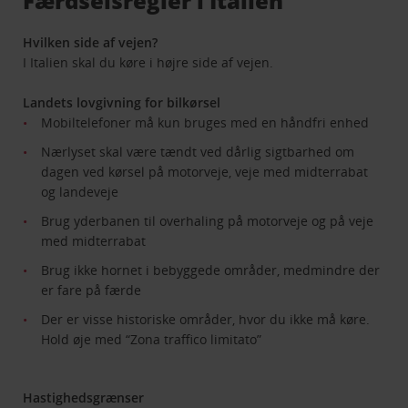
Færdselsregler i Italien
Hvilken side af vejen?
I Italien skal du køre i højre side af vejen.
Landets lovgivning for bilkørsel
Mobiltelefoner må kun bruges med en håndfri enhed
Nærlyset skal være tændt ved dårlig sigtbarhed om
dagen ved kørsel på motorveje, veje med midterrabat
og landeveje
Brug yderbanen til overhaling på motorveje og på veje
med midterrabat
Brug ikke hornet i bebyggede områder, medmindre der
er fare på færde
Der er visse historiske områder, hvor du ikke må køre.
Hold øje med “Zona traffico limitato”
Hastighedsgrænser