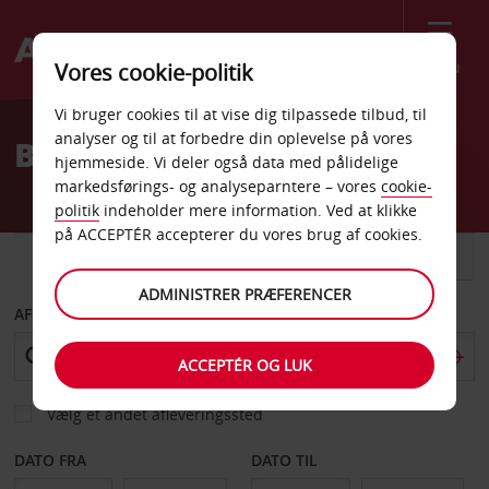
Menu
Vores cookie-politik
Welcome
Vi bruger cookies til at vise dig tilpassede tilbud, til
to
analyser og til at forbedre din oplevelse på vores
BILLEJE PÅ GRAN CANARIA
Avis
hjemmeside. Vi deler også data med pålidelige
markedsførings- og analyseparntere – vores
cookie-
politik
indeholder mere information. Ved at klikke
på ACCEPTÉR accepterer du vores brug af cookies.
BIL
VAREVOGN
ADMINISTRER PRÆFERENCER
AFHENT FRA
ACCEPTÉR OG LUK
Vælg et andet afleveringssted
DATO FRA
DATO TIL