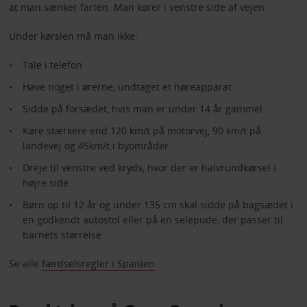
at man sænker farten. Man kører i venstre side af vejen.
Under kørslen må man ikke:
Tale i telefon
Have noget i ørerne, undtaget et høreapparat
Sidde på forsædet, hvis man er under 14 år gammel
Køre stærkere end 120 km/t på motorvej, 90 km/t på
landevej og 45km/t i byområder
Dreje til venstre ved kryds, hvor der er halvrundkørsel i
højre side
Børn op til 12 år og under 135 cm skal sidde på bagsædet i
en godkendt autostol eller på en selepude, der passer til
barnets størrelse
Se alle
færdselsregler i Spanien
.