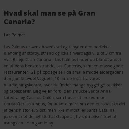
Hvad skal man se på Gran
Canaria?
Las Palmas
Las Palmas
er øens hovedstad og tilbyder den perfekte
blanding af storby, strand og lokalt hverdagsliv. Blot 3 km fra
Avis Billeje Gran Canaria i Las Palmas finder du blandt andet
en af øens bedste strande, Las Canteras, samt en masse gode
restauranter. Gå på opdagelse i de smalle middelaldergader i
den gamle bydel Vegueta, 10 min. kørsel fra vores
biludlejningskontor, hvor du finder mange hyggelige butikker
og tapasbarer. Læg vejen forbi den smukke Santa Anna-
katedral og Casa de Colón, som huser et museum om
Christoffer Columbus, for at lære mere om den europæiske del
af øens historie. Sidst, men ikke mindst, er Santa Catalina-
parken er et dejligt sted at slappe af, hvis du bliver træt af
trængslen i den gamle by.