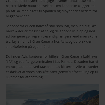
Gran Canaria, byder på dejlige strande, fantastiske klitter
og storslåede naturoplevelser. Den
kanariske ø
ligger tæt
på Afrika, men hører til
Spanien
og tilbyder det bedste fra
begge verdner.
Set oppefra er øen halvt så stor som Fyn, men lad dig ikke
narre – der er masser at se, og de snoede veje op og ned
ad bjergene gør rejsen væsentlig længere, end man skulle
tro. Lej en bil på Gran Canaria hos Avis, og udforsk den
smukkeferieø på egen hånd.
Du finder Avis’ kontorer for billeje i
Gran Canaria Lufthavn
(LPA) og ved færgeterminalen i
Las Palmas
. Desuden har vi
en nøgleautomat ved Maspalomas-klitterne. Alle tre steder
er dækket af vores
prisløfte
samt gebyrfri afbestilling op til
48 timer før afhentning.