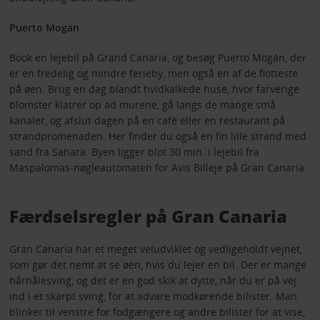
Puerto Mogán
Book en lejebil på Grand Canaria, og besøg Puerto Mogán, der
er en fredelig og mindre ferieby, men også en af de flotteste
på øen. Brug en dag blandt hvidkalkede huse, hvor farverige
blomster klatrer op ad murene, gå langs de mange små
kanaler, og afslut dagen på en café eller en restaurant på
strandpromenaden. Her finder du også en fin lille strand med
sand fra Sahara. Byen ligger blot 30 min. i lejebil fra
Maspalomas-nøgleautomaten for Avis Billeje på Gran Canaria.
Færdselsregler på Gran Canaria
Gran Canaria har et meget veludviklet og vedligeholdt vejnet,
som gør det nemt at se øen, hvis du lejer en bil. Der er mange
hårnålesving, og det er en god skik at dytte, når du er på vej
ind i et skarpt sving, for at advare modkørende bilister. Man
blinker til venstre for fodgængere og andre bilister for at vise,