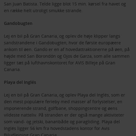
San Juan Batista. Telde ligge blot 15 min. kørsel fra havet og
en række helt utroligt smukke strande.
Gandobugten
Lej en bil på Gran Canaria, og oplev de høje klipper langs
sandstrandene i Gandobugten, hvor de første europæere
ankom til øen. Gando er en af hovedattraktionerne på øen, på
højde med San Borondón og Ojos de Garza, som alle sammen
ligger tæt på lufthavnskontoret for AVIS Billeje på Gran
Canaria.
Playa del Inglés
Lej en bil på Gran Canaria, og oplev Playa del Inglés, som er
den mest populære ferieby med masser af forlystelser, en
imponerende strand, golfbane, shoppingcentre og øens
vildeste natteliv. På stranden er der også mange aktiviteter
som vand- og jetski, bananbåde og paragliding. Playa del
Inglés ligger 56 km fra hovedstadens kontor for Avis
Biludlejning Gran Canaria.