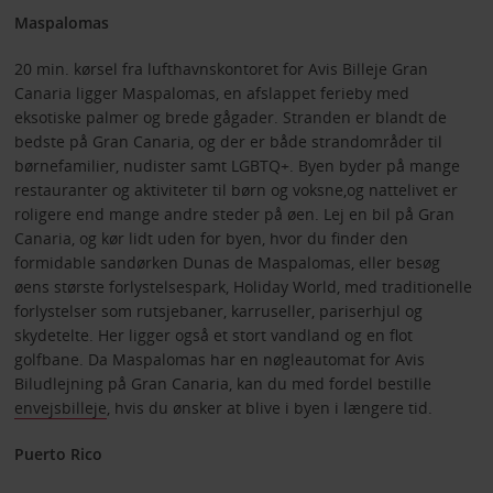
Maspalomas
20 min. kørsel fra lufthavnskontoret for Avis Billeje Gran
Canaria ligger Maspalomas, en afslappet ferieby med
eksotiske palmer og brede gågader. Stranden er blandt de
bedste på Gran Canaria, og der er både strandområder til
børnefamilier, nudister samt LGBTQ+. Byen byder på mange
restauranter og aktiviteter til børn og voksne,og nattelivet er
roligere end mange andre steder på øen. Lej en bil på Gran
Canaria, og kør lidt uden for byen, hvor du finder den
formidable sandørken Dunas de Maspalomas, eller besøg
øens største forlystelsespark, Holiday World, med traditionelle
forlystelser som rutsjebaner, karruseller, pariserhjul og
skydetelte. Her ligger også et stort vandland og en flot
golfbane. Da Maspalomas har en nøgleautomat for Avis
Biludlejning på Gran Canaria, kan du med fordel bestille
envejsbilleje
, hvis du ønsker at blive i byen i længere tid.
Puerto Rico