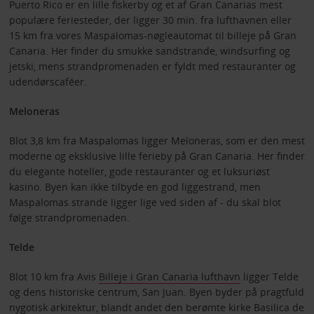
Puerto Rico er en lille fiskerby og et af Gran Canarias mest
populære feriesteder, der ligger 30 min. fra lufthavnen eller
15 km fra vores Maspalomas-nøgleautomat til billeje på Gran
Canaria. Her finder du smukke sandstrande, windsurfing og
jetski, mens strandpromenaden er fyldt med restauranter og
udendørscaféer.
Meloneras
Blot 3,8 km fra Maspalomas ligger Meloneras, som er den mest
moderne og eksklusive lille ferieby på Gran Canaria. Her finder
du elegante hoteller, gode restauranter og et luksuriøst
kasino. Byen kan ikke tilbyde en god liggestrand, men
Maspalomas strande ligger lige ved siden af - du skal blot
følge strandpromenaden.
Telde
Blot 10 km fra Avis
Billeje i Gran Canaria lufthavn
ligger Telde
og dens historiske centrum, San Juan. Byen byder på pragtfuld
nygotisk arkitektur, blandt andet den berømte kirke Basilica de