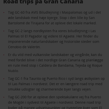
Road trips på Gran Canaria
Tag GC-60 fra AVIS Biludlejning i Maspalomas og ud i det
øde landskab med høje bjerge. Stop i den lille by San
Bartolomé de Tirajana for at opleve det lokale marked.
Tag GC-2 langs nordkysten fra vores biludlejning i Las
Palmas til El Pagador og videre til Agaete. Her finder du
imponerende naturlandskaber og historiske steder som
Cenobio de Valerón.
Er du vild med vulkaniske landskaber og vingårde, kan du
med fordel blive i det nordlige Gran Canaria og planlægge
en rute med stop i Caldera de Bandama, Tejeda og Roque
Nublo.
Tag GC-1 fra Taurito og Puerto Rico i syd langs østkysten op
til Las Palmas i nordvest. Det er en længere road trip med
smukke udsigter og charmerende byer langs vejen.
Tag GC-200 for at opleve den spektakulære vej fra Puerto
de Mogón i sydvest til Agaete i nordvest. Denne road trip
byder på mange udsigtspunkter og hyggelige byer som El