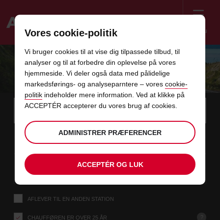
Menu
Vores cookie-politik
Welcome
Vi bruger cookies til at vise dig tilpassede tilbud, til
to
analyser og til at forbedre din oplevelse på vores
Avis
LEJE AF MINIBUS MED AVIS
hjemmeside. Vi deler også data med pålidelige
markedsførings- og analyseparntere – vores
cookie-
politik
indeholder mere information. Ved at klikke på
Instructions
Spring
Søg
ACCEPTÉR accepterer du vores brug af cookies.
efter
Brug d
for
afhentningsstation
over
Screen
dato
Din
vælg
Valgte
vælg
tid
Åbning
ADMINISTRER PRÆFERENCER
07
10
fra
valgte
for
afhentningstid
for
fra
fra
FR
links
Reader
:00
afhentningstid
at
at
minutt
AUG
er
ændre
ændre
Users:
i
dato
Aktuel
vælg
time
Valgte
vælg
Abning
tid
Skip
09
10
ACCEPTÉR OG LUK
til
for
to
afhentningstid
for
til
til
SØ
:00
screen
denne
at
at
minutt
AUG
reader
ændre
ændre
instructions
formular
Fortæl
AFLEVER TIL EN ANDEN STATION
os
din
afhentningsstation
?
CHAUFFØREN ER OVER 25 ÅR