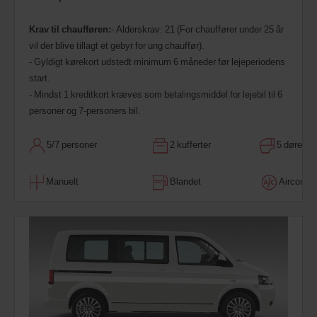
Krav til chaufføren:
- Alderskrav: 21 (For chauffører under 25 år
vil der blive tillagt et gebyr for ung chauffør).
- Gyldigt kørekort udstedt minimum 6 måneder før lejeperiodens
start.
- Mindst 1 kreditkort kræves som betalingsmiddel for lejebil til 6
personer og 7-personers bil.
5/7 personer
2 kufferter
5 døre
Manuelt
Blandet
Aircondit