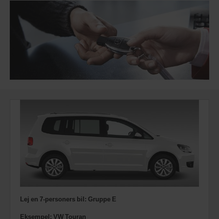
tilgængelige.
Lej en 7-personers bil: Gruppe E
Eksempel: VW Touran