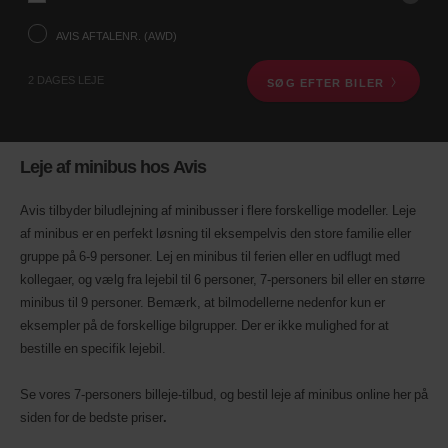
ved
hjælp
AVIS AFTALENR. (AWD)
af
søgefeltet
2 DAGES LEJE
SØG EFTER BILER
nedenfor.
Herefter,
angiv
afhentningstid
og
Leje af minibus hos Avis
dato.
Du
kan
Avis tilbyder biludlejning af minibusser i flere forskellige modeller. Leje
også
af minibus er en perfekt løsning til eksempelvis den store familie eller
angive
gruppe på 6-9 personer. Lej en minibus til ferien eller en udflugt med
dit
kollegaer, og vælg fra lejebil til 6 personer, 7-personers bil eller en større
Avis
aftalenr.
minibus til 9 personer. Bemærk, at bilmodellerne nedenfor kun er
(AWD).
eksempler på de forskellige bilgrupper. Der er ikke mulighed for at
Varevogne
bestille en specifik lejebil.
kan
også
bookes,
Se vores 7-personers billeje-tilbud, og bestil leje af minibus online her på
hvis
siden for de bedste priser
.
disse
er