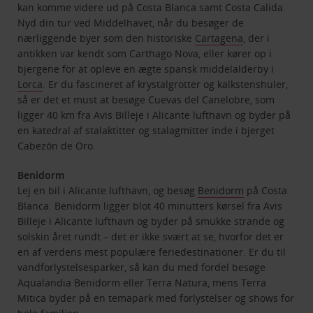
kan komme videre ud på Costa Blanca samt Costa Calida.
Nyd din tur ved Middelhavet, når du besøger de
nærliggende byer som den historiske
Cartagena
, der i
antikken var kendt som Carthago Nova, eller kører op i
bjergene for at opleve en ægte spansk middelalderby i
Lorca
. Er du fascineret af krystalgrotter og kalkstenshuler,
så er det et must at besøge Cuevas del Canelobre, som
ligger 40 km fra Avis Billeje i Alicante lufthavn og byder på
en katedral af stalaktitter og stalagmitter inde i bjerget
Cabezón de Oro.
Benidorm
Lej en bil i Alicante lufthavn, og besøg
Benidorm
på Costa
Blanca. Benidorm ligger blot 40 minutters kørsel fra Avis
Billeje i Alicante lufthavn og byder på smukke strande og
solskin året rundt – det er ikke svært at se, hvorfor det er
en af verdens mest populære feriedestinationer. Er du til
vandforlystelsesparker, så kan du med fordel besøge
Aqualandia Benidorm eller Terra Natura, mens Terra
Mitica byder på en temapark med forlystelser og shows for