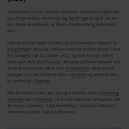
Velkommen til Avis Alicante lufthavn. Spaniens pragtfulde
og solrige østkyst venter på dig, og det gør vi også. Lej en
bil i Alicante lufthavn, og få en uforglemmelig ferie med
Avis.
Hvis du booker bilen direkte på hjemmesiden, tilbyder vi
billig billeje
i Alicante lufthavn med de bedste priser. Hent
din bilnøgle, når du lander i ALC, og kom hurtigt videre
mod byen.Avis Biludlejning i Alicante lufthavn tilbyder leje
af bil til rundrejser såvel som
envejsbilleje
. Vælg denne
lejetype, hvis du vil hente bilen i
Alicante
og aflevere den i
en anden by i
Spanien
.
Når du henter bilen, kan du også bestille ekstra
forsikring
,
vejhjælp
samt
biludstyr
, så du kan være helt afslappet, når
du rejser i Spanien. Find Avis Billeje i Alicante lufthavn i
ankomstområdet i selve lufthavnen.