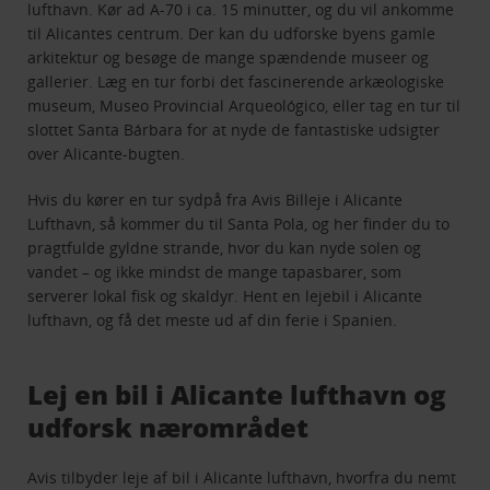
lufthavn. Kør ad A-70 i ca. 15 minutter, og du vil ankomme
til Alicantes centrum. Der kan du udforske byens gamle
arkitektur og besøge de mange spændende museer og
gallerier. Læg en tur forbi det fascinerende arkæologiske
museum, Museo Provincial Arqueológico, eller tag en tur til
slottet Santa Bárbara for at nyde de fantastiske udsigter
over Alicante-bugten.
Hvis du kører en tur sydpå fra Avis Billeje i Alicante
Lufthavn, så kommer du til Santa Pola, og her finder du to
pragtfulde gyldne strande, hvor du kan nyde solen og
vandet – og ikke mindst de mange tapasbarer, som
serverer lokal fisk og skaldyr. Hent en lejebil i Alicante
lufthavn, og få det meste ud af din ferie i Spanien.
Lej en bil i Alicante lufthavn og
udforsk nærområdet
Avis tilbyder leje af bil i Alicante lufthavn, hvorfra du nemt