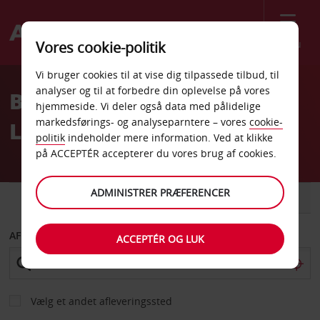
Menu
Vores cookie-politik
Welcome
Vi bruger cookies til at vise dig tilpassede tilbud, til
to
analyser og til at forbedre din oplevelse på vores
BILLEJE I ALICANTE
Avis
hjemmeside. Vi deler også data med pålidelige
markedsførings- og analyseparntere – vores
cookie-
LUFTHAVN (ALC) MED AVIS
politik
indeholder mere information. Ved at klikke
på ACCEPTÉR accepterer du vores brug af cookies.
ADMINISTRER PRÆFERENCER
BIL
VAREVOGN
AFHENT FRA
ACCEPTÉR OG LUK
Vælg et andet afleveringssted