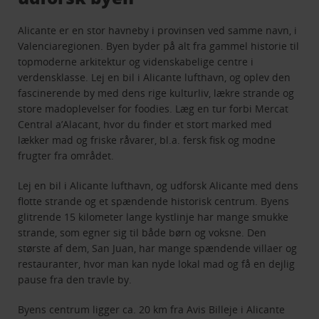
Alicante er en stor havneby i provinsen ved samme navn, i
Valenciaregionen. Byen byder på alt fra gammel historie til
topmoderne arkitektur og videnskabelige centre i
verdensklasse. Lej en bil i Alicante lufthavn, og oplev den
fascinerende by med dens rige kulturliv, lækre strande og
store madoplevelser for foodies. Læg en tur forbi Mercat
Central a’Alacant, hvor du finder et stort marked med
lækker mad og friske råvarer, bl.a. fersk fisk og modne
frugter fra området.
Lej en bil i Alicante lufthavn, og udforsk Alicante med dens
flotte strande og et spændende historisk centrum. Byens
glitrende 15 kilometer lange kystlinje har mange smukke
strande, som egner sig til både børn og voksne. Den
største af dem, San Juan, har mange spændende villaer og
restauranter, hvor man kan nyde lokal mad og få en dejlig
pause fra den travle by.
Byens centrum ligger ca. 20 km fra Avis Billeje i Alicante