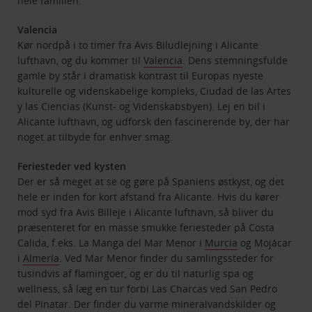
hele familien.
Valencia
Kør nordpå i to timer fra Avis Biludlejning i Alicante
lufthavn, og du kommer til
Valencia
. Dens stemningsfulde
gamle by står i dramatisk kontrast til Europas nyeste
kulturelle og videnskabelige kompleks, Ciudad de las Artes
y las Ciencias (Kunst- og Videnskabsbyen). Lej en bil i
Alicante lufthavn, og udforsk den fascinerende by, der har
noget at tilbyde for enhver smag.
Feriesteder ved kysten
Der er så meget at se og gøre på Spaniens østkyst, og det
hele er inden for kort afstand fra Alicante. Hvis du kører
mod syd fra Avis Billeje i Alicante lufthavn, så bliver du
præsenteret for en masse smukke feriesteder på Costa
Calida, f.eks. La Manga del Mar Menor i
Murcia
og Mojácar
i
Almería
. Ved Mar Menor finder du samlingssteder for
tusindvis af flamingoer, og er du til naturlig spa og
wellness, så læg en tur forbi Las Charcas ved San Pedro
del Pinatar. Der finder du varme mineralvandskilder og