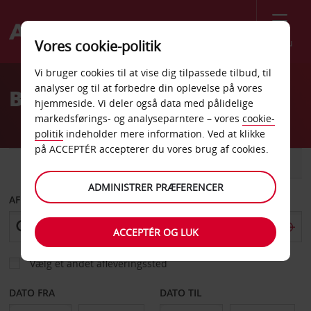
Menu
Vores cookie-politik
Welcome
Vi bruger cookies til at vise dig tilpassede tilbud, til
to
analyser og til at forbedre din oplevelse på vores
Billeje Alicante Banegård
Avis
hjemmeside. Vi deler også data med pålidelige
markedsførings- og analyseparntere – vores
cookie-
politik
indeholder mere information. Ved at klikke
på ACCEPTÉR accepterer du vores brug af cookies.
BIL
VAREVOGN
ADMINISTRER PRÆFERENCER
AFHENT FRA
ACCEPTÉR OG LUK
Vælg et andet afleveringssted
DATO FRA
DATO TIL